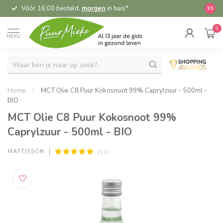
Vóór 16:00 besteld,
morgen
in huis*
5,
9.5
0
MENU
Home
/
MCT Olie C8 Puur Kokosnoot 99% Caprylzuur - 500ml -
BIO
MCT Olie C8 Puur Kokosnoot 99%
Caprylzuur - 500ml - BIO
(11)
MATTISSON