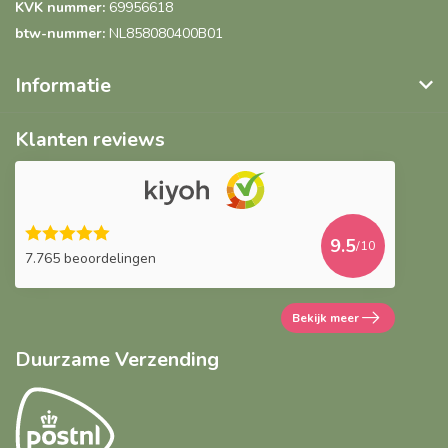
KVK nummer:
69956618
btw-nummer:
NL858080400B01
Informatie
Klanten reviews
9.5
/10
7.765 beoordelingen
Bekijk meer
Duurzame Verzending