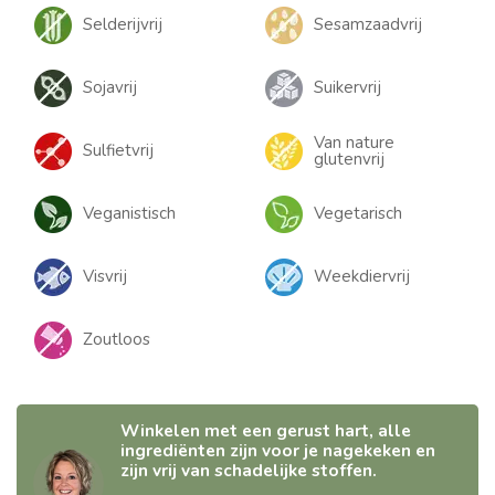
Selderijvrij
Sesamzaadvrij
Sojavrij
Suikervrij
Van nature
Sulfietvrij
glutenvrij
Veganistisch
Vegetarisch
Visvrij
Weekdiervrij
Zoutloos
Winkelen met een gerust hart, alle
ingrediënten zijn voor je nagekeken en
zijn vrij van schadelijke stoffen.