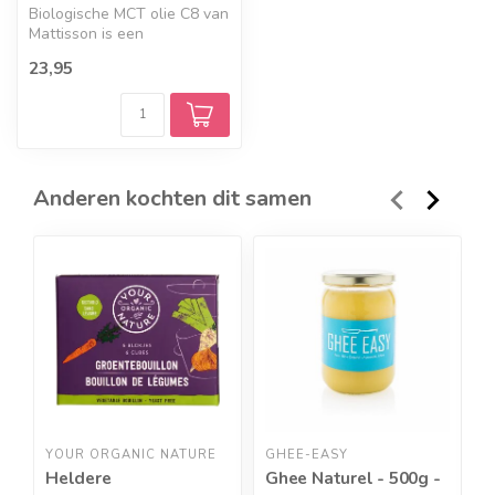
Biologische MCT olie C8 van
Mattisson is een
middellange ketenvetzuur
23,95
olie op ba...
Anderen kochten dit samen
YOUR ORGANIC NATURE
GHEE-EASY
Y
Heldere
Ghee Naturel - 500g -
H