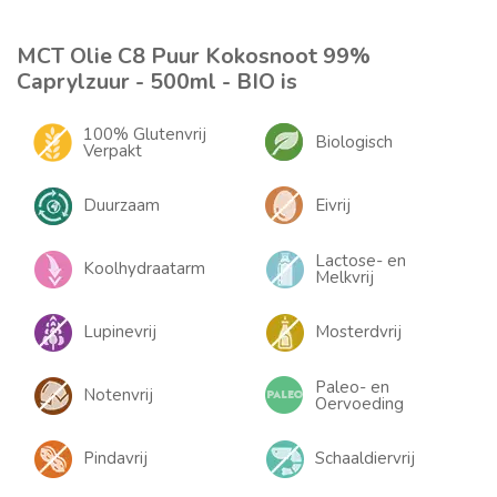
MCT Olie C8 Puur Kokosnoot 99%
Caprylzuur - 500ml - BIO is
100% Glutenvrij
Biologisch
Verpakt
Duurzaam
Eivrij
Lactose- en
Koolhydraatarm
Melkvrij
Lupinevrij
Mosterdvrij
Paleo- en
Notenvrij
Oervoeding
Pindavrij
Schaaldiervrij