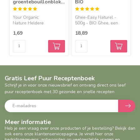
groentebouillonblokjes
BIO
k
zonder gist - BIO
z
Your Organic
Ghee-Easy Naturel -
K
Nature Heldere
500g - BIO Ghee, een
z
groentebouillonblok...
hele ...
O
1,69
18,89
1
Gratis Leef Puur Receptenboek
Schrijf je in voor onze nieuwsbrief en ontvang direct ons leef
puur receptenboek met 30 gezonde en snelle recepten
Meer informatie
Heb je een vraag over onze producten of je bestelling? Bekijk dan
ook eens onze klantenservicepagina. Je vindt hier onze
bedrijfsgegevens, antwoorden op veelgestelde vragen en