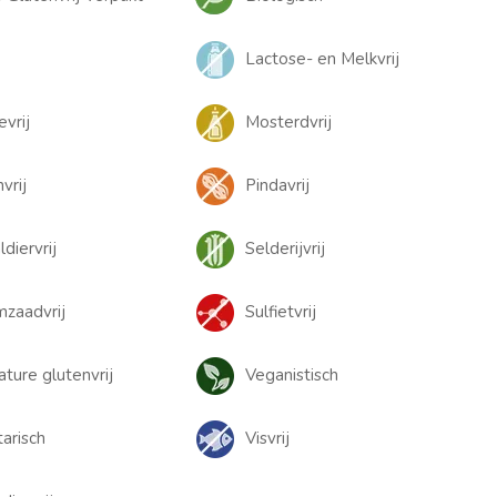
Lactose- en Melkvrij
evrij
Mosterdvrij
vrij
Pindavrij
diervrij
Selderijvrij
zaadvrij
Sulfietvrij
ature glutenvrij
Veganistisch
arisch
Visvrij