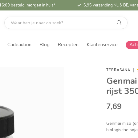
16:00 besteld,
morgen
in huis*
5,95 verzending NL & BE, vana
Cadeaubon
Blog
Recepten
Klantenservice
Act
TERRASANA
Genmai 
rijst 35
7,69
Genmai miso (on
biologische soja