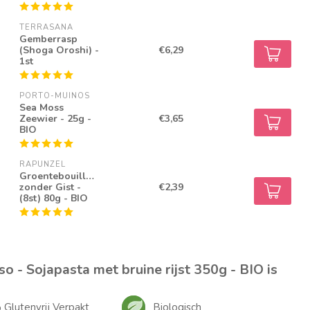
TERRASANA
Gemberrasp
(Shoga Oroshi) -
€6,29
1st
PORTO-MUINOS
Sea Moss
Zeewier - 25g -
€3,65
BIO
RAPUNZEL
Groentebouillonblokjes
zonder Gist -
€2,39
(8st) 80g - BIO
o - Sojapasta met bruine rijst 350g - BIO is
Glutenvrij Verpakt
Biologisch