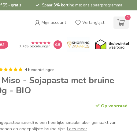
f 55,-
gratis
Spaar
3% korting
met ons spaarprogramma
0
Mijn account
Verlanglijst
ies
9.5
7.765
beoordelingen
4 beoordelingen
Miso - Sojapasta met bruine
0g - BIO
Op voorraad
gepasteuriseerd) is een heerlijke smaakmaker gemaakt van
bonen en ongepolijste bruine rijst.
Lees meer
.