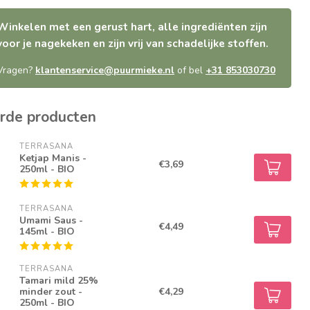
Winkelen met een gerust hart, alle ingrediënten zijn
voor je nagekeken en zijn vrij van schadelijke stoffen.
Vragen?
klantenservice@puurmieke.nl
of bel
+31 853030730
rde producten
TERRASANA
Ketjap Manis -
€3,69
250ml - BIO
TERRASANA
Umami Saus -
€4,49
145ml - BIO
TERRASANA
Tamari mild 25%
minder zout -
€4,29
250ml - BIO