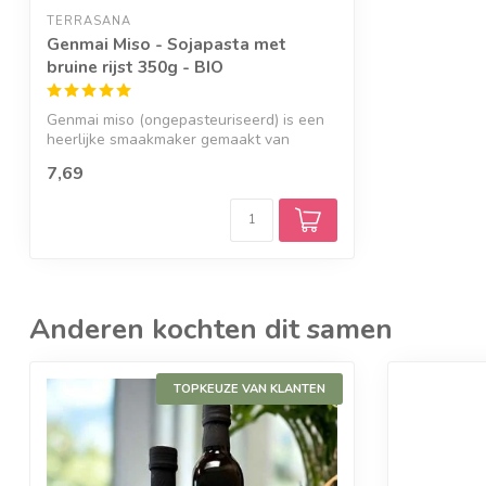
TERRASANA
Genmai Miso - Sojapasta met
bruine rijst 350g - BIO
Genmai miso (ongepasteuriseerd) is een
heerlijke smaakmaker gemaakt van
biologis...
7,69
Anderen kochten dit samen
TOPKEUZE VAN KLANTEN