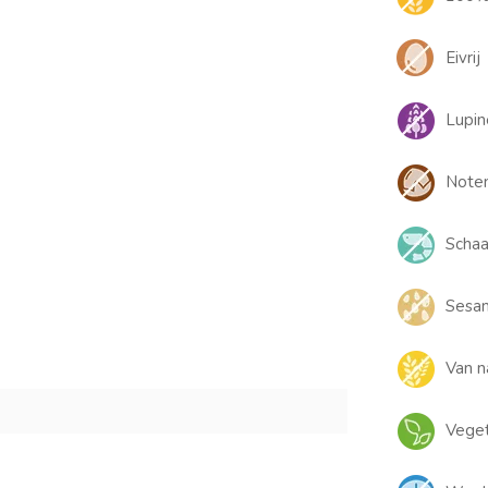
Eivrij
Lupin
Noten
Schaal
Sesam
Van n
Veget