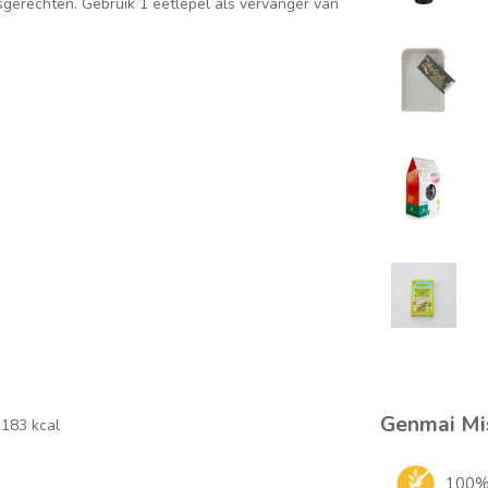
sgerechten. Gebruik 1 eetlepel als vervanger van
Genmai Mis
 183 kcal
100% 