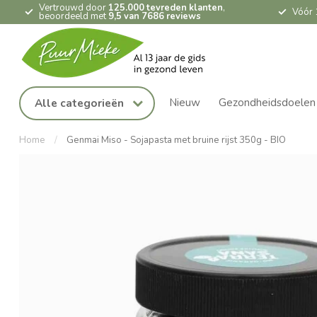
Vertrouwd door
125.000 tevreden klanten
,
Vóór 
beoordeeld met
9,5 van 7686 reviews
Nieuw
Gezondheidsdoelen
Alle categorieën
Home
/
Genmai Miso - Sojapasta met bruine rijst 350g - BIO