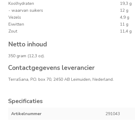
Koolhydraten
19,3 g
- waarvan suikers
12 g
Vezels
4,9 g
Eiwitten
11 g
Zout
11,4 g
Netto inhoud
350 gram (12,3 oz).
Contactgegevens leverancier
TerraSana, P.O. box 70, 2450 AB Leimuiden, Nederland.
Specificaties
Artikelnummer
291043