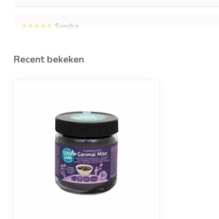
Sandra
Geplaatst op 15 Oktober 2021 at 15:09
Heerlijke misosoep mee gemaakt.
Recent bekeken