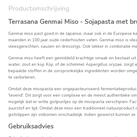
Productomschrijving
Terrasana Genmai Miso - Sojapasta met bru
Genmai miso past goed in de Japanse, maar ook in de Europese k
maanden in 100 jaar oude cederhouten vaten. Genmai miso is idea
vleesgerechten, sauzen en dressings. Ook lekker in combinatie me
Genmai miso heeft een gemiddeld krachtige smaak en bestaat uit bi
water, zout en koji. Koji, of de schimmel Aspergillus oryzae, zorgt
bepaalde stoffen in de oorspronkelijke ingrediënten worden omgez
te verbeteren.
Omdat deze misopasta een ongepasteuriseerd fermentatieproduct i
'levend'. Dit zorgt voor een complexe en de meest authentieke sm
mogelijk dat er witte gistpuntjes op de misopasta verschijnen. Fac
zuurstof en tijd. Omdat deze miso een traditioneel natuurproduct i
giststippen zijn volkomen onschadelijk. Indien gewenst kunnen ze
Gebruiksadvies