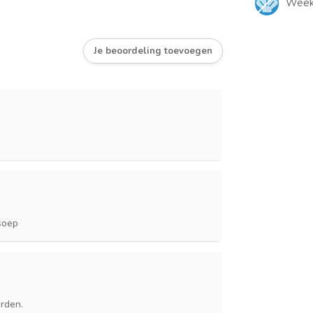
Weekd
Je beoordeling toevoegen
soep
orden.