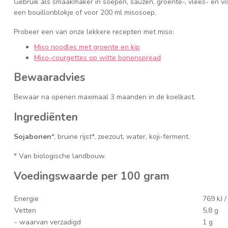
Gebruik als smaakmaker in soepen, sauzen, groente-, vlees- en vi
een bouillonblokje of voor 200 ml misosoep.
Probeer een van onze lekkere recepten met miso:
Miso noodles met groente en kip
Miso-courgettes op witte bonenspread
Bewaaradvies
Bewaar na openen maximaal 3 maanden in de koelkast.
Ingrediënten
Sojabonen
*, bruine rijst*, zeezout, water, koji-ferment.
* Van biologische landbouw.
Voedingswaarde per 100 gram
Energie
769 kJ /
Vetten
5,8 g
- waarvan verzadigd
1 g