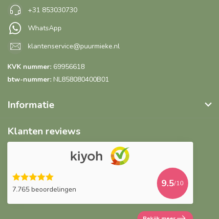
+31 853030730
WhatsApp
klantenservice@puurmieke.nl
KVK nummer:
69956618
btw-nummer:
NL858080400B01
Informatie
Klanten reviews
9.5
/10
7.765 beoordelingen
Bekijk meer