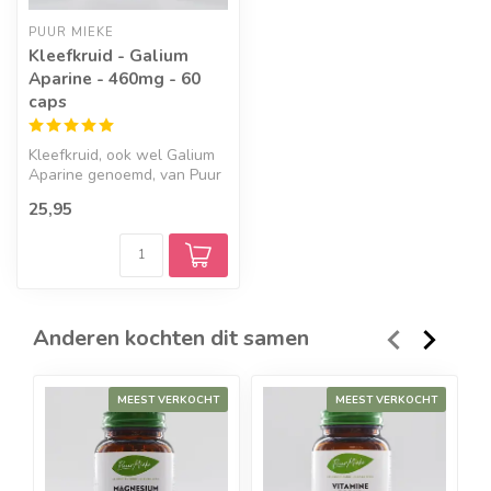
PUUR MIEKE
Kleefkruid - Galium
Aparine - 460mg - 60
caps
Kleefkruid, ook wel Galium
Aparine genoemd, van Puur
Mieke is een puur product
25,95
z...
Anderen kochten dit samen
MEEST VERKOCHT
MEEST VERKOCHT