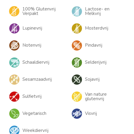
100% Glutenvrij
Lactose- en
Verpakt
Melkvrij
Lupinevrij
Mosterdvrij
Notenvrij
Pindavrij
Schaaldiervrij
Selderijvrij
Sesamzaadvrij
Sojavrij
Van nature
Sulfietvrij
glutenvrij
Vegetarisch
Visvrij
Weekdiervrij