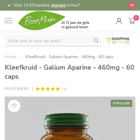
Vóór 16:00 besteld,
morgen
in huis*
5,
9.5
0
MENU
Home
/
Kleefkruid - Galium Aparine - 460mg - 60 caps
Kleefkruid - Galium Aparine - 460mg - 60
caps
(8)
PUUR MIEKE
POPULAIR