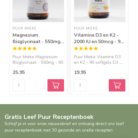
PUUR MIEKE
PUUR MIEKE
A
Magnesium
Vitamine D3 en K2 -
G
Bisglycinaat - 550mg -
2000 IU en 50mcg - 90
V
90 caps
softgels
Puur Mieke Magnesium
Puur Mieke Vitamine D3
A
Bisglycinaat - 550mg - 90
en K2 - 90 softgels D3 ...
V
...
V
25,95
19,95
3
Gratis Leef Puur Receptenboek
Schrijf je in voor onze nieuwsbrief en ontvang direct ons leef
puur receptenboek met 30 gezonde en snelle recepten