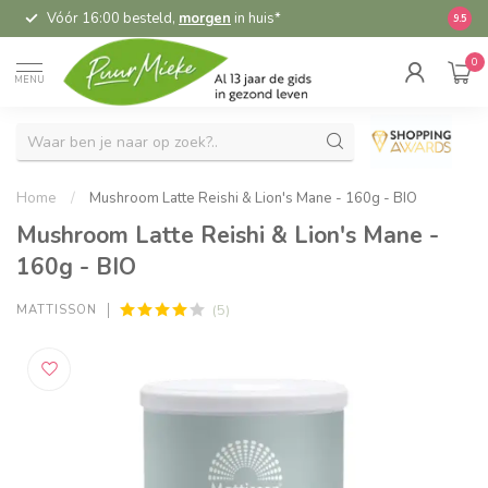
Vóór 16:00 besteld,
morgen
in huis*
5,
9.5
0
MENU
Home
/
Mushroom Latte Reishi & Lion's Mane - 160g - BIO
Mushroom Latte Reishi & Lion's Mane -
160g - BIO
(5)
MATTISSON