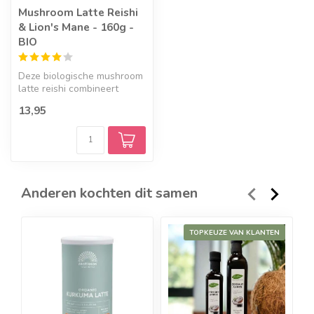
Mushroom Latte Reishi
& Lion's Mane - 160g -
BIO
Deze biologische mushroom
latte reishi combineert
reishi- en lion's mane-
13,95
paddens...
Anderen kochten dit samen
TOPKEUZE VAN KLANTEN