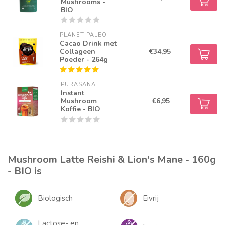
Mushrooms -
BIO
PLANET PALEO
Cacao Drink met
Collageen
€34,95
Poeder - 264g
PURASANA
Instant
Mushroom
€6,95
Koffie - BIO
Mushroom Latte Reishi & Lion's Mane - 160g
- BIO is
Biologisch
Eivrij
Lactose- en