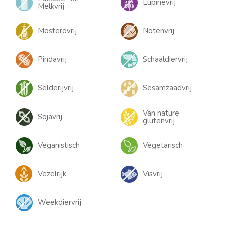
Lupinevrij
Melkvrij
Mosterdvrij
Notenvrij
Pindavrij
Schaaldiervrij
Selderijvrij
Sesamzaadvrij
Van nature
Sojavrij
glutenvrij
Veganistisch
Vegetarisch
Vezelrijk
Visvrij
Weekdiervrij