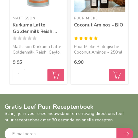
MATTISSON
PUUR MIEKE
P
Kurkuma Latte
Coconut Aminos - BIO
B
Goldenmilk Reishi
4
Ceylon Kaneel - 160g -
BIO
Mattisson Kurkuma Latte
Puur Mieke Biologische
P
Goldenmilk Reishi Ceylo...
Coconut Aminos - 250ml
B
&...
B
9,95
6,90
8
Gratis Leef Puur Receptenboek
Schrijf je in voor onze nieuwsbrief en ontvang direct ons leef
puur receptenboek met 30 gezonde en snelle recepten