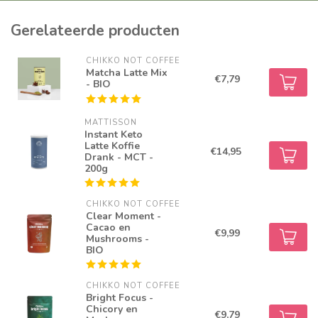
allemaal plantaardig, er zitten geen dierlijke bestanddelen in.
Gerelateerde producten
CHIKKO NOT COFFEE
Matcha Latte Mix
€7,79
- BIO
MATTISSON
Instant Keto
Latte Koffie
€14,95
Drank - MCT -
200g
CHIKKO NOT COFFEE
Clear Moment -
Cacao en
€9,99
Mushrooms -
BIO
CHIKKO NOT COFFEE
Bright Focus -
Chicory en
€9,79