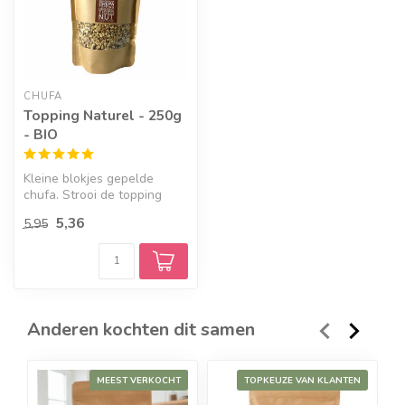
CHUFA
Topping Naturel - 250g
- BIO
Kleine blokjes gepelde
chufa. Strooi de topping
over je ontbijt, salade of
5,36
5,95
harti...
Anderen kochten dit samen
MEEST VERKOCHT
TOPKEUZE VAN KLANTEN