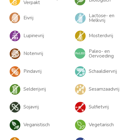
Biologisch
Verpakt
Lactose- en
Eivrij
Melkvrij
Lupinevrij
Mosterdvrij
Paleo- en
Notenvrij
Oervoeding
Pindavrij
Schaaldiervrij
Selderijvrij
Sesamzaadvrij
Sojavrij
Sulfietvrij
Veganistisch
Vegetarisch