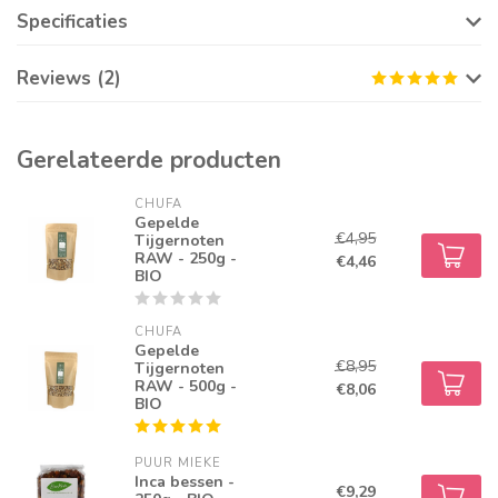
Specificaties
Reviews (2)
Gerelateerde producten
CHUFA
Gepelde
€4,95
Tijgernoten
RAW - 250g -
€4,46
BIO
CHUFA
Gepelde
€8,95
Tijgernoten
RAW - 500g -
€8,06
BIO
PUUR MIEKE
Inca bessen -
€9,29