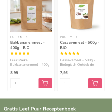
PUUR MIEKE
PUUR MIEKE
C
Bakbananenmeel -
Cassavemeel - 500g -
T
400g - BIO
BIO
C
1
Puur Mieke
Cassavemeel - 500g -
C
Bakbananenmeel - 400g -
Biologisch Ontdek de
C
BIO Een bak...
veel...
8,99
7,95
1
Gratis Leef Puur Receptenboek