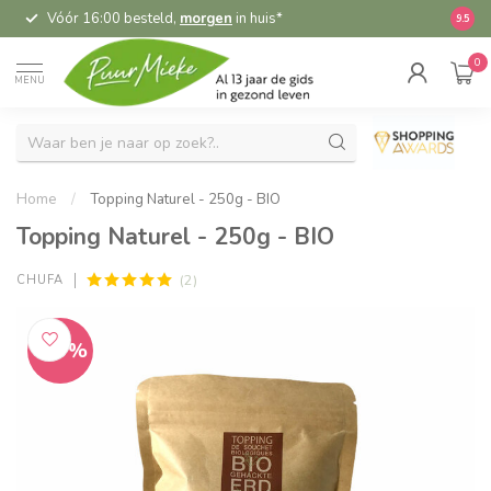
Vóór 16:00 besteld,
morgen
in huis*
5,
9.5
0
MENU
Home
/
Topping Naturel - 250g - BIO
Topping Naturel - 250g - BIO
(2)
CHUFA
-10%