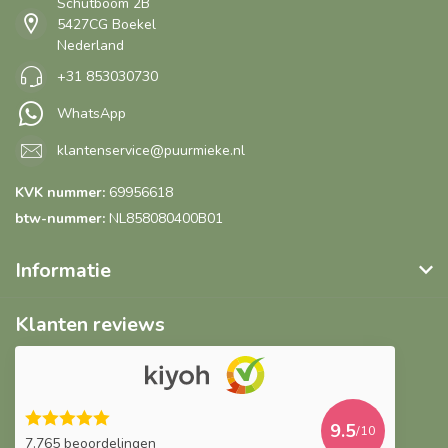
Schutboom 2B
5427CG Boekel
Nederland
+31 853030730
WhatsApp
klantenservice@puurmieke.nl
KVK nummer:
69956618
btw-nummer:
NL858080400B01
Informatie
Klanten reviews
9.5
/10
7.765 beoordelingen