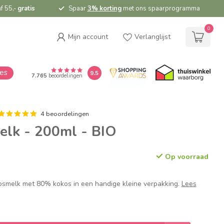
f 55,-
gratis
Spaar
3% korting
met ons spaarprogramma
0
Mijn account
Verlanglijst
ies
9.5
7.765
beoordelingen
4 beoordelingen
lk - 200ml - BIO
Op voorraad
osmelk met 80% kokos in een handige kleine verpakking.
Lees