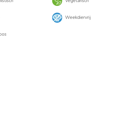
istisch
Vegetarisch
j
Weekdiervrij
oos