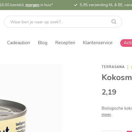
16:00 besteld,
morgen
in huis*
5,95 verzending NL & BE, vana
Cadeaubon
Blog
Recepten
Klantenservice
Act
TERRASANA
Kokosme
2,19
Biologische kok
meer
.