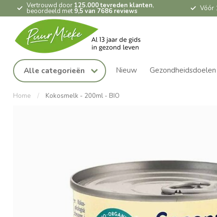
Vertrouwd door
125.000 tevreden klanten
,
Vóór 
beoordeeld met
9,5 van 7686 reviews
Nieuw
Gezondheidsdoelen
Alle categorieën
Home
/
Kokosmelk - 200ml - BIO