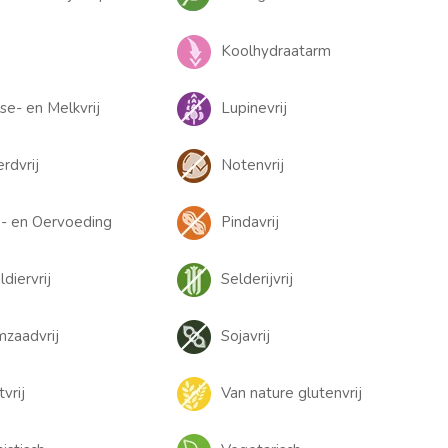
Koolhydraatarm
se- en Melkvrij
Lupinevrij
rdvrij
Notenvrij
- en Oervoeding
Pindavrij
diervrij
Selderijvrij
zaadvrij
Sojavrij
tvrij
Van nature glutenvrij