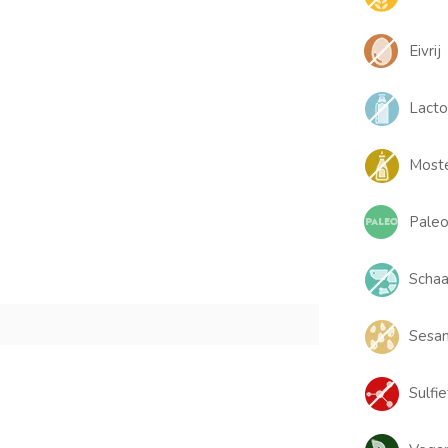
Eivrij
Lacto
Moste
Paleo
Schaal
Sesam
Sulfie