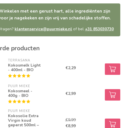
Winkelen met een gerust hart, alle ingrediënten zijn
voor je nagekeken en zijn vrij van schadelijke stoffen.
Vragen?
klantenservice@puurmieke.nl
of bel
+31 853030730
rde producten
TERRASANA
Kokosmelk Light
€2,29
- 400ml - BIO
PUUR MIEKE
Kokosmeel -
€2,99
400g - BIO
PUUR MIEKE
Kokosolie Extra
€9,99
Virgin koud
geperst 500ml –
€8,99