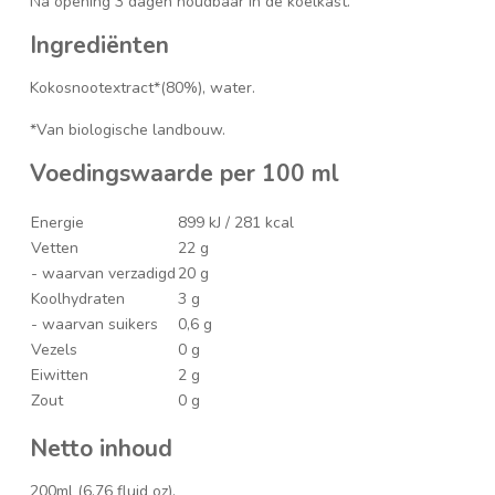
Na opening 3 dagen houdbaar in de koelkast.
Ingrediënten
Kokosnootextract*(80%), water.
*Van biologische landbouw.
Voedingswaarde per 100 ml
Energie
899 kJ / 281 kcal
Vetten
22 g
- waarvan verzadigd
20 g
Koolhydraten
3 g
- waarvan suikers
0,6 g
Vezels
0 g
Eiwitten
2 g
Zout
0 g
Netto inhoud
200ml (6,76 fluid oz).