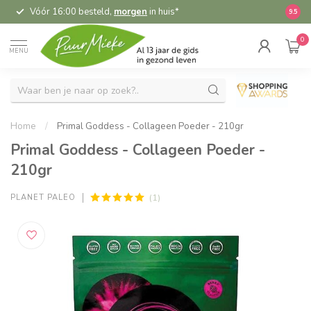
Vóór 16:00 besteld,
morgen
in huis*
5,
9.5
0
MENU
Home
/
Primal Goddess - Collageen Poeder - 210gr
Primal Goddess - Collageen Poeder -
210gr
(1)
PLANET PALEO