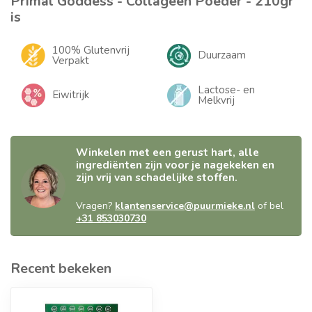
Primal Goddess - Collageen Poeder - 210gr
is
100% Glutenvrij
Duurzaam
Verpakt
Lactose- en
Eiwitrijk
Melkvrij
Winkelen met een gerust hart, alle
ingrediënten zijn voor je nagekeken en
zijn vrij van schadelijke stoffen.
Vragen?
klantenservice@puurmieke.nl
of bel
+31 853030730
Recent bekeken