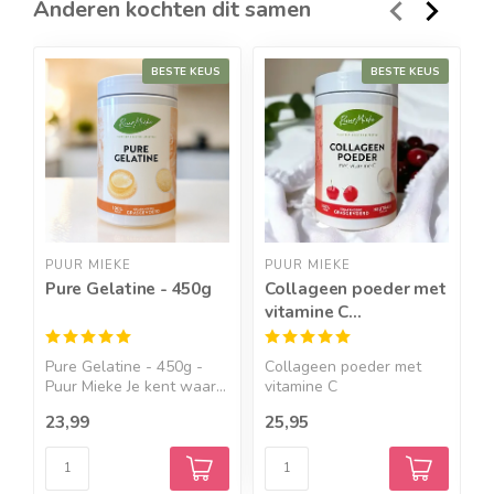
Anderen kochten dit samen
Geef een seintje
BESTE KEUS
BESTE KEUS
PUUR MIEKE
PUUR MIEKE
N
Pure Gelatine - 450g
Collageen poeder met
C
vitamine C
O
gehydrolyseerd - 300g
Pure Gelatine - 450g -
Collageen poeder met
E
Puur Mieke Je kent waar...
vitamine C
s
Gehydrolyseerd ...
23,99
25,95
1