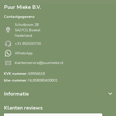
Puur Mieke B.V.
Contactgegevens
Schutboom 2B
5427CG Boekel
Nederland
+31 853030730
WhatsApp
klantenservice@puurmieke.nl
KVK nummer:
69956618
btw-nummer:
NL858080400B01
Informatie
Klanten reviews