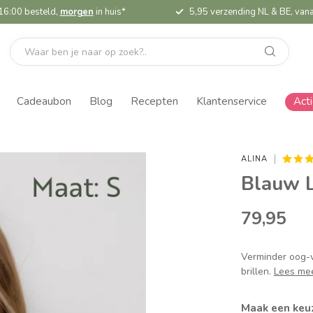
16:00 besteld,
morgen
in huis*
5,95 verzending NL & BE, vana
Cadeaubon
Blog
Recepten
Klantenservice
Act
ALINA
Blauw L
79,95
Verminder oog-v
brillen.
Lees me
Maak een keu