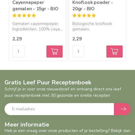
Cayennepeper
Knoflook poeder -
C
gemalen - 15gr - BIO
20gr - BIO
B
Gemalen cayennepeper.
Biologische knoflook
H
Ingrediënten: 100% caye...
gemalen.
K
Ingrediëntenknof...
2,29
2,29
5
Gratis Leef Puur Receptenboek
Schrijf je in voor onze nieuwsbrief en ontvang direct ons leef
puur receptenboek met 30 gezonde en snelle recepten
Meer informatie
Heb je een vraag over onze producten of je bestelling? Bekijk dan