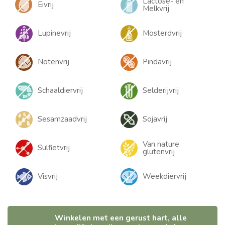
Lactose- en
Eivrij
Melkvrij
Lupinevrij
Mosterdvrij
Notenvrij
Pindavrij
Schaaldiervrij
Selderijvrij
Sesamzaadvrij
Sojavrij
Van nature
Sulfietvrij
glutenvrij
Visvrij
Weekdiervrij
Winkelen met een gerust hart, alle