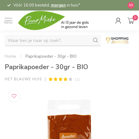
Vóór 16:00 besteld,
morgen
in huis*
5,
9.5
0
MENU
Home
/
Paprikapoeder - 30gr - BIO
Paprikapoeder - 30gr - BIO
(1)
HET BLAUWE HUIS