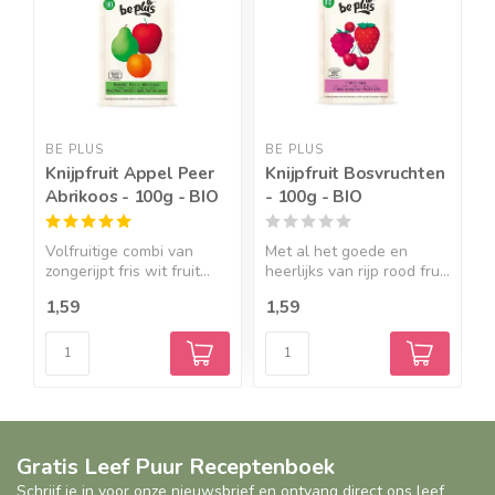
BE PLUS
BE PLUS
B
Knijpfruit Appel Peer
Knijpfruit Bosvruchten
K
Abrikoos - 100g - BIO
- 100g - BIO
B
Volfruitige combi van
Met al het goede en
A
zongerijpt fris wit fruit...
heerlijks van rijp rood fru...
p
1,59
1,59
1
Gratis Leef Puur Receptenboek
Schrijf je in voor onze nieuwsbrief en ontvang direct ons leef