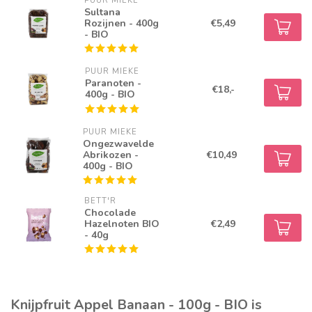
PUUR MIEKE
Sultana
Rozijnen - 400g
€5,49
- BIO
PUUR MIEKE
Paranoten -
€18,-
400g - BIO
PUUR MIEKE
Ongezwavelde
Abrikozen -
€10,49
400g - BIO
BETT'R
Chocolade
Hazelnoten BIO
€2,49
- 40g
Knijpfruit Appel Banaan - 100g - BIO is