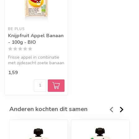
BE PLUS
Knijpfruit Appel Banaan
- 100g - BIO
Frisse appel in combinatie
met zijdezacht zoete banaan
is een fijne fruitige com...
1,59
Anderen kochten dit samen