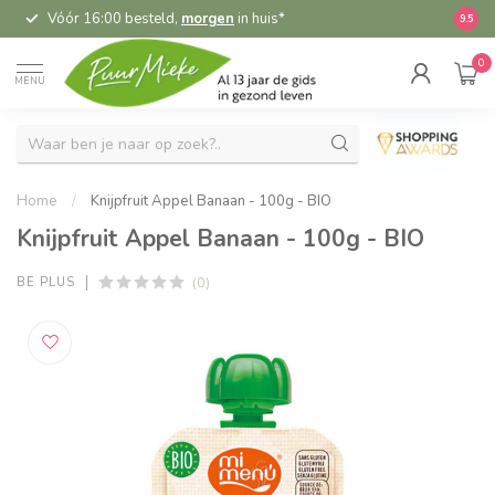
Vóór 16:00 besteld,
morgen
in huis*
5,
9.5
0
MENU
Home
/
Knijpfruit Appel Banaan - 100g - BIO
Knijpfruit Appel Banaan - 100g - BIO
(0)
BE PLUS