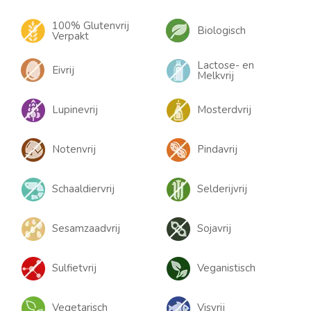
100% Glutenvrij
Biologisch
Verpakt
Lactose- en
Eivrij
Melkvrij
Lupinevrij
Mosterdvrij
Notenvrij
Pindavrij
Schaaldiervrij
Selderijvrij
Sesamzaadvrij
Sojavrij
Sulfietvrij
Veganistisch
Vegetarisch
Visvrij