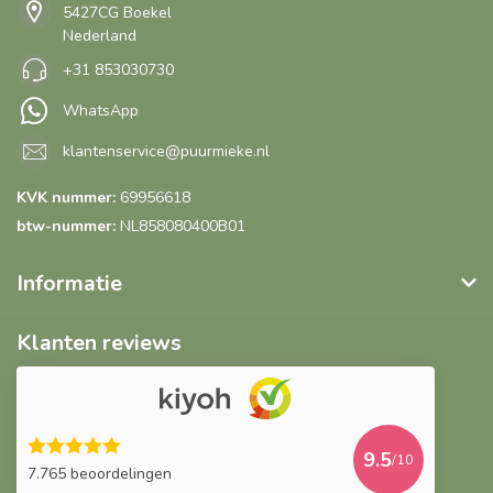
5427CG Boekel
Nederland
+31 853030730
WhatsApp
klantenservice@puurmieke.nl
KVK nummer:
69956618
btw-nummer:
NL858080400B01
Informatie
Klanten reviews
9.5
/10
7.765 beoordelingen