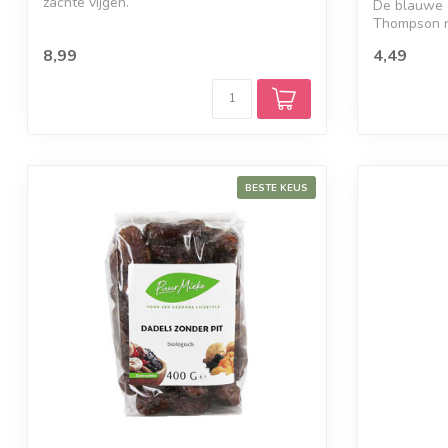
zachte vijgen.
De blauwe d
Thompson ro
zoet...
8,99
4,49
BESTE KEUS