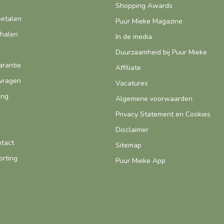
Shopping Awards
betalen
Puur Mieke Magazine
fhalen
In de media
Duurzaamheid bij Puur Mieke
arantie
Affiliate
vragen
Vacatures
ing
Algemene voorwaarden
Privacy Statement en Cookies
Disclaimer
ntact
Sitemap
orting
Puur Mieke App