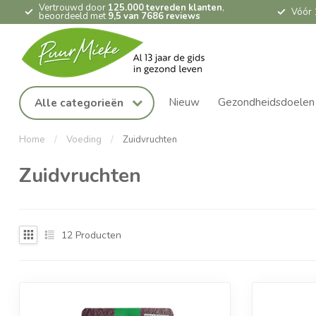
Vertrouwd door
125.000 tevreden klanten
,
Vóór 
beoordeeld met
9,5 van 7686 reviews
Nieuw
Gezondheidsdoelen
Alle categorieën
Home
/
Voeding
/
Zuidvruchten
Zuidvruchten
12
Producten