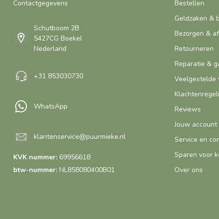
Contactgegevens
Bestellen
Geldzaken & 
Schutboom 2B
Bezorgen & a
5427CG Boekel
Nederland
Retourneren
Reparatie & g
+31 853030730
Veelgestelde 
Klachtenregel
WhatsApp
Reviews
Jouw account
klantenservice@puurmieke.nl
Service en co
Sparen voor k
KVK nummer:
69956618
btw-nummer:
NL858080400B01
Over ons