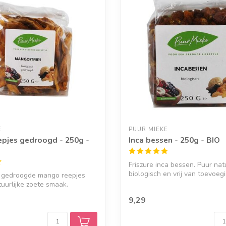
E
PUUR MIEKE
pjes gedroogd - 250g -
Inca bessen - 250g - BIO
Friszure inca bessen. Puur nat
biologisch en vrij van toevoeg
e gedroogde mango reepjes
uurlijke zoete smaak.
9,29