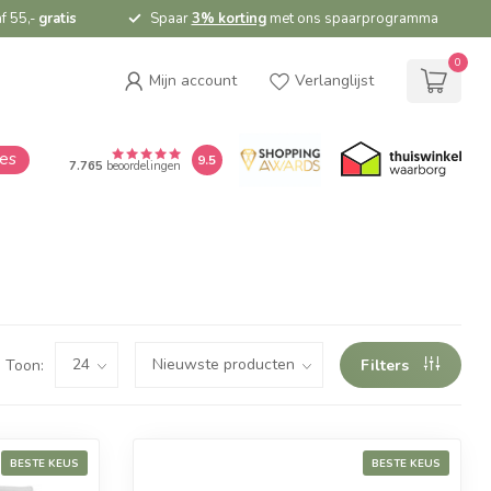
f 55,-
gratis
Spaar
3% korting
met ons spaarprogramma
0
Mijn account
Verlanglijst
ies
9.5
7.765
beoordelingen
Toon:
Filters
BESTE KEUS
BESTE KEUS