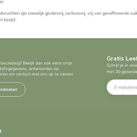
er.
ruchten zijn namelijk glutenvrij, lactosevrij, vrij van geraffineerde suik
en koopt.
Gratis Le
 bestelling? Bekijk dan ook eens onze
Schrijf je in v
edrijfsgegevens, antwoorden op
met 30 gezonde
eren om contact met ons op te nemen.
dsdoelen
e