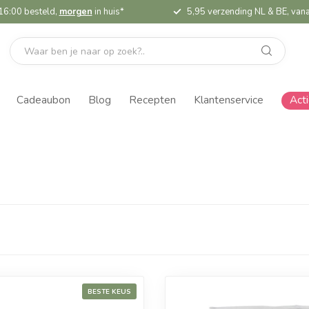
16:00 besteld,
morgen
in huis*
5,95 verzending NL & BE, vana
Cadeaubon
Blog
Recepten
Klantenservice
Act
BESTE KEUS