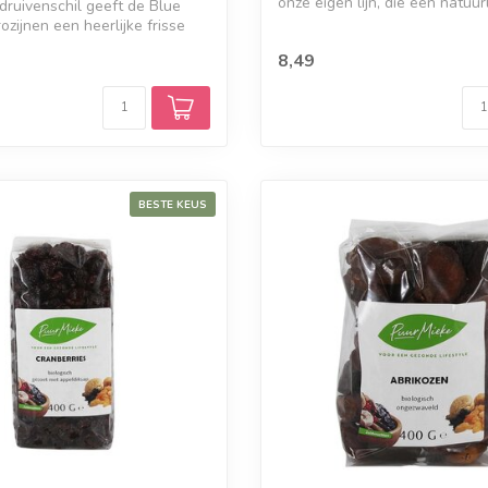
onze eigen lijn, die een natuurli
ruivenschil geeft de Blue
zijnen een heerlijke frisse
8,49
BESTE KEUS