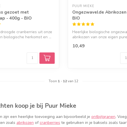
E
PUUR MIEKE
es gezoet met
Ongezwavelde Abrikozen 
ap - 400g - BIO
BIO
edroogde cranberries uit onze
Heerlijke biologische ongezw
an biologische herkomst en ...
abrikozen van onze eigen pure 
10,49
Toon
1
-
12
van 12
hten koop je bij Puur Mieke
 zijn een heerlijke toevoeging aan bijvoorbeeld je
ontbijtgranen
. Voeg
ten zoals
abrikozen
of
cranberries
te gebruiken in je baksels zoals ta