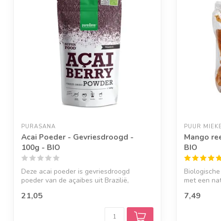
PURASANA
PUUR MIEK
Acai Poeder - Gevriesdroogd -
Mango ree
100g - BIO
BIO
Deze acai poeder is gevriesdroogd
Biologisch
poeder van de açaibes uit Brazilië,
met een nat
gemaakt va...
21,05
7,49