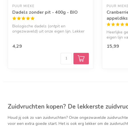
PUUR MIEKE
PUUR MIEK
Dadels zonder pit - 400g - BIO
Cranberri
appeldiks
Biologische dadels (ontpit en
ongezwaveld) uit onze eigen lijn. Lekker
Heerlijke g
om zo te ...
eigen lijn v
4,29
15,99
Zuidvruchten kopen? De lekkerste zuidvruc
Houd jij ook zo van zuidvruchten? Onze ongezwavelde zuidvruchten
voor een extra goede start. Het is ook erg lekker om de zuidvruch