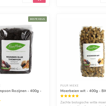
BESTE KEUS
E
PUUR MIEKE
pson Rozijnen - 400g -
Moerbeien wit - 400g - B
Zachte biologische witte moer