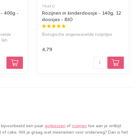
TRAFO
- 400g -
Rozijnen in kinderdoosje - 140g, 12
doosjes - BIO
avelde
Biologische ongezwavelde rozijntjes
lijn.
4,79
 bijvoorbeeld een paar
gojibessen
of
rozijnen
toe aan je ontbijt
art of cake. Wil je graag wat meenemen voor onderweg? Dan is het