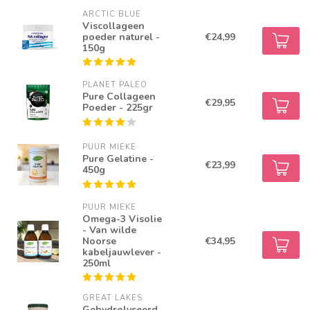
ARCTIC BLUE
Viscollageen
poeder naturel -
€24,99
150g
PLANET PALEO
Pure Collageen
€29,95
Poeder - 225gr
PUUR MIEKE
Pure Gelatine -
€23,99
450g
PUUR MIEKE
Omega-3 Visolie
- Van wilde
Noorse
€34,95
kabeljauwlever -
250ml
GREAT LAKES
Gehydrolyseerd