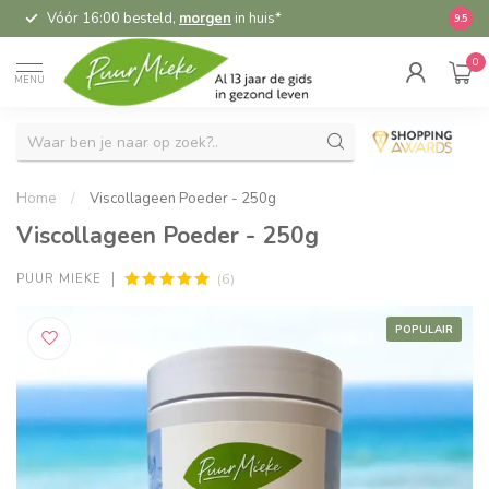
Vóór 16:00 besteld,
morgen
in huis*
5,
9.5
0
MENU
Home
/
Viscollageen Poeder - 250g
Viscollageen Poeder - 250g
(6)
PUUR MIEKE
POPULAIR