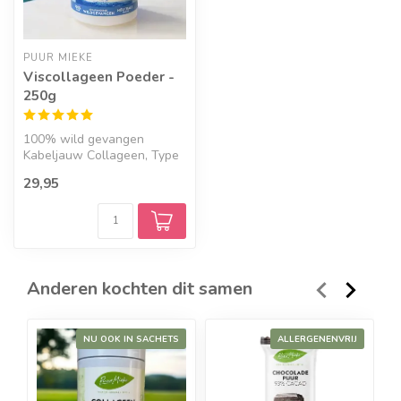
PUUR MIEKE
Viscollageen Poeder -
250g
100% wild gevangen
Kabeljauw Collageen, Type
1. Geproduceerd uit
29,95
duurzame, in he...
Anderen kochten dit samen
NU OOK IN SACHETS
ALLERGENENVRIJ