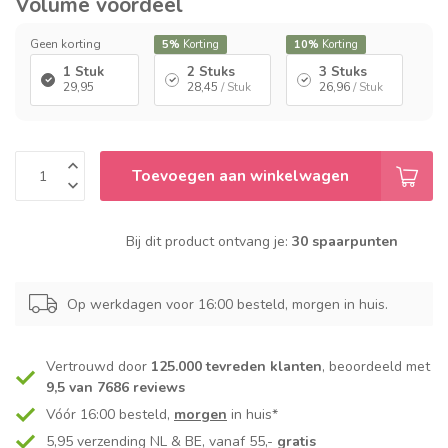
Volume voordeel
Geen korting
5%
Korting
10%
Korting
1 Stuk
2 Stuks
3 Stuks
29,95
28,45
/ Stuk
26,96
/ Stuk
Toevoegen aan winkelwagen
Bij dit product ontvang je:
30 spaarpunten
Op werkdagen voor 16:00 besteld, morgen in huis.
Vertrouwd door
125.000 tevreden klanten
, beoordeeld met
9,5 van 7686 reviews
Vóór 16:00 besteld,
morgen
in huis*
5,95 verzending NL & BE, vanaf 55,-
gratis