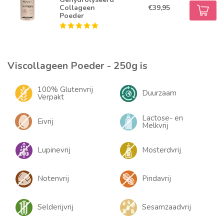
Collageen
€39,95
Poeder
Viscollageen Poeder - 250g is
100% Glutenvrij
Duurzaam
Verpakt
Lactose- en
Eivrij
Melkvrij
Lupinevrij
Mosterdvrij
Notenvrij
Pindavrij
Selderijvrij
Sesamzaadvrij