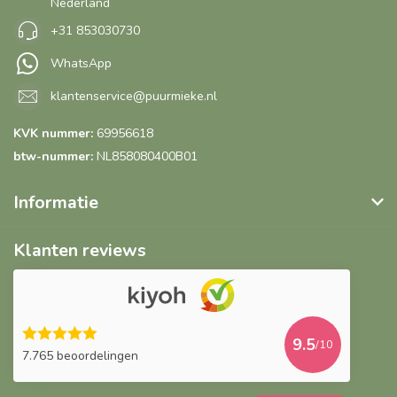
Nederland
+31 853030730
WhatsApp
klantenservice@puurmieke.nl
KVK nummer:
69956618
btw-nummer:
NL858080400B01
Informatie
Klanten reviews
9.5
/10
7.765 beoordelingen