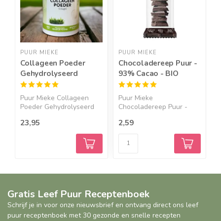
PUUR MIEKE
PUUR MIEKE
P
Collageen Poeder
Chocoladereep Puur -
C
Gehydrolyseerd
93% Cacao - BIO
v
g
Puur Mieke Collageen
Puur Mieke
C
Poeder Gehydrolyseerd
Chocoladereep Puur -
v
Puu...
93% Cacao - 44g...
G
23,95
2,59
2
Gratis Leef Puur Receptenboek
Schrijf je in voor onze nieuwsbrief en ontvang direct ons leef
puur receptenboek met 30 gezonde en snelle recepten