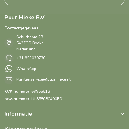
Puur Mieke B.V.
Contactgegevens
Schutboom 2B
5427CG Boekel
Nederland
+31 853030730
WhatsApp
klantenservice@puurmieke.nl
KVK nummer:
69956618
btw-nummer:
NL858080400B01
Informatie