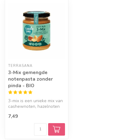
TERRASANA
3-Mix gemengde
notenpasta zonder
pinda - BIO
3-mix is een unieke mix van
cashewnoten, hazelnoten
en amandelen. Je proeft
7,49
alle...