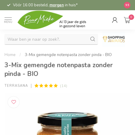
Vóór 16:00 besteld,
morgen
in huis*
5,
9.5
0
MENU
Home
/
3-Mix gemengde notenpasta zonder pinda - BIO
3-Mix gemengde notenpasta zonder
pinda - BIO
(14)
TERRASANA