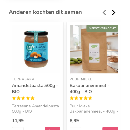
Anderen kochten dit samen
MEEST VERKOCHT
TERRASANA
PUUR MIEKE
T
Amandelpasta 500g -
Bakbananenmeel -
T
BIO
400g - BIO
n
B
Terrasana Amandelpasta
Puur Mieke
D
500g - BIO
Bakbananenmeel - 400g -
v
Amandelpasta...
BIO Een bak...
u.
11,99
8,99
1