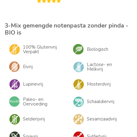
3-Mix gemengde notenpasta zonder pinda -
BIO is
100% Glutenvrij
Biologisch
Verpakt
Lactose- en
Eivrij
Melkvrij
Lupinevrij
Mosterdvrij
Paleo- en
Schaaldiervrij
Oervoeding
Selderijvrij
Sesamzaadvrij
Sojavrij
Sulfietvrij