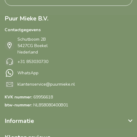
Puur Mieke B.V.
Contactgegevens
Schutboom 2B
5427CG Boekel
Nederland
+31 853030730
WhatsApp
klantenservice@puurmieke.nl
KVK nummer:
69956618
btw-nummer:
NL858080400B01
Informatie