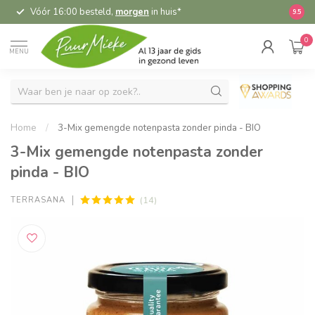
Vóór 16:00 besteld,
morgen
in huis*
5,
9.5
0
MENU
Home
/
3-Mix gemengde notenpasta zonder pinda - BIO
3-Mix gemengde notenpasta zonder
pinda - BIO
(14)
TERRASANA