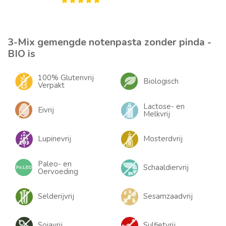
3-Mix gemengde notenpasta zonder pinda -
BIO is
100% Glutenvrij
Biologisch
Verpakt
Lactose- en
Eivrij
Melkvrij
Lupinevrij
Mosterdvrij
Paleo- en
Schaaldiervrij
Oervoeding
Selderijvrij
Sesamzaadvrij
Sojavrij
Sulfietvrij