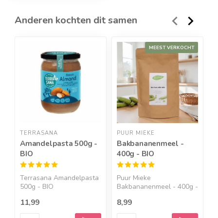
Anderen kochten dit samen
MEEST VERKOCHT
TERRASANA
PUUR MIEKE
T
Amandelpasta 500g -
Bakbananenmeel -
T
BIO
400g - BIO
n
B
Terrasana Amandelpasta
Puur Mieke
D
500g - BIO
Bakbananenmeel - 400g -
v
Amandelpasta...
BIO Een bak...
u.
11,99
8,99
1