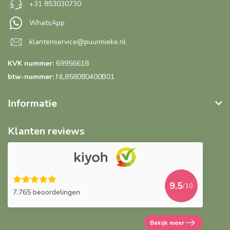
+31 853030730
WhatsApp
klantenservice@puurmieke.nl
KVK nummer:
69956618
btw-nummer:
NL858080400B01
Informatie
Klanten reviews
9.5
/10
7.765 beoordelingen
Bekijk meer