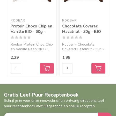
ROOBAR
ROOBAR
Protein Choco Chip en
Chocolate Covered
P
Vanille BIO - 60g -
Hazelnut - 30g - BIO
C
Roobar Protein Choc Chip
Roobar - Chocolate
R
en Vanille Reep BIO - ...
Covered Hazelnut - 30g -
C
BIO...
2,29
1,98
2
Gratis Leef Puur Receptenboek
Schrijf je in voor onze nieuwsbrief en ontvang direct ons leef
puur receptenboek met 30 gezonde en snelle recepten