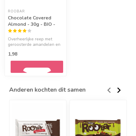
ROOBAR
Chocolate Covered
Almond - 30g - BIO -
Overheerlijke reep met
geroosterde amandelen en
kokos, overgoten met
1,98
chocolade.
Anderen kochten dit samen
Geef een seintje