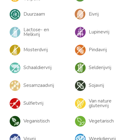
Duurzaam
Eivrij
Lactose- en
Lupinevrij
Melkvrij
Mosterdvrij
Pindavrij
Schaaldiervrij
Selderijvrij
Sesamzaadvrij
Sojavrij
Van nature
Sulfietvrij
glutenvrij
Veganistisch
Vegetarisch
Visvrij
Weekdiervrij