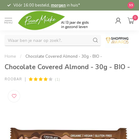
Vóór 16:00 besteld,
morgen
in huis*
5,
9.5
0
MENU
Home
/
Chocolate Covered Almond - 30g - BIO -
Chocolate Covered Almond - 30g - BIO -
(1)
ROOBAR