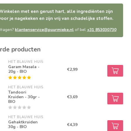
Winkelen met een gerust hart, alle ingrediënten zijn
voor je nagekeken en zijn vrij van schadelijke stoffen.
Vragen?
klantenservice@puurmieke.nl
of bel
+31 853030730
rde producten
HET BLAUWE HUIS
Garam Masala -
€2,99
20g - BIO
HET BLAUWE HUIS
Tandoori
Kruiden - 30gr -
€3,69
BIO
HET BLAUWE HUIS
Gehaktkruiden
€4,39
30g - BIO