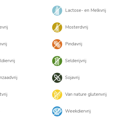
Lactose- en Melkvrij
evrij
Mosterdvrij
vrij
Pindavrij
diervrij
Selderijvrij
zaadvrij
Sojavrij
tvrij
Van nature glutenvrij
j
Weekdiervrij