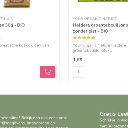
E HUIS
YOUR ORGANIC NATURE
en 30g - BIO
Heldere groentebouillonb
zonder gist - BIO
romatische koekkruiden van
Your Organic Nature Heldere
groentebouillonblok...
1,69
Gratis Le
 bestelling? Bekijk dan ook eens onze
Schrijf je in v
edrijfsgegevens, antwoorden op
met 30 gezonde