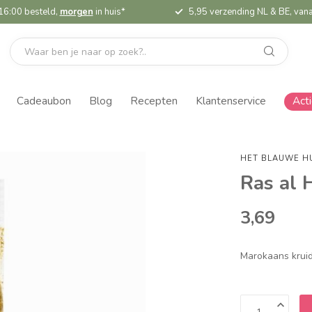
16:00 besteld,
morgen
in huis*
5,95 verzending NL & BE, vana
Cadeaubon
Blog
Recepten
Klantenservice
Act
HET BLAUWE H
Ras al 
3,69
Marokaans kru