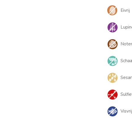
Eivrij
Lupin
Noten
Schaal
Sesam
Sulfie
Visvri