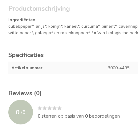
Productomschrijving
Ingrediënten
cubebpeper*, anijs*, komijn*, kaneel*, curcuma*, piment*, cayenne
witte peper*, galanga* en rozenknoppen*. *= Van biologische her
Specificaties
Artikelnummer
3000-4495
Reviews (0)
0
/
5
0
sterren op basis van
0
beoordelingen