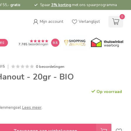
f 55,-
gratis
Spaar
3% korting
met ons spaarprogramma
0
Mijn account
Verlanglijst
ies
9.5
7.765
beoordelingen
0 beoordelingen
UIS
Hanout - 20gr - BIO
Op voorraad
idenmengsel
Lees meer
.
Toevoegen aan winkelwagen