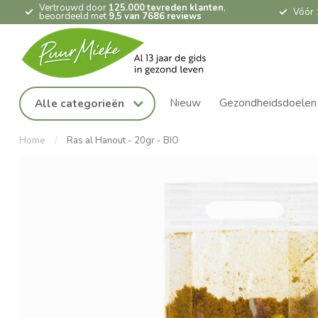
Vertrouwd door
125.000 tevreden klanten
,
Vóór 
beoordeeld met
9,5 van 7686 reviews
Nieuw
Gezondheidsdoelen
Alle categorieën
Home
/
Ras al Hanout - 20gr - BIO