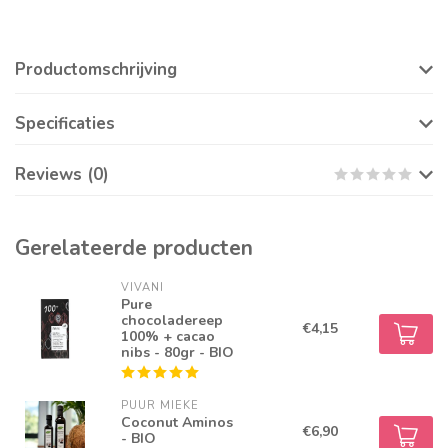
Productomschrijving
Specificaties
Reviews (0)
Gerelateerde producten
VIVANI
Pure
chocoladereep
€4,15
100% + cacao
nibs - 80gr - BIO
PUUR MIEKE
Coconut Aminos
€6,90
- BIO