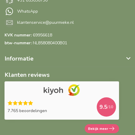
+31 853030730
WhatsApp
klantenservice@puurmieke.nl
KVK nummer:
69956618
btw-nummer:
NL858080400B01
Informatie
Klanten reviews
9.5
/10
7.765 beoordelingen
Bekijk meer