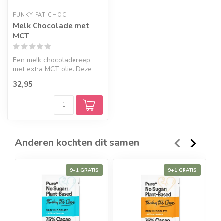
FUNKY FAT CHOC
Melk Chocolade met
MCT
Een melk chocoladereep
met extra MCT olie. Deze
romige, smaakvolle reep
32,95
past bi...
Anderen kochten dit samen
9+1 GRATIS
9+1 GRATIS