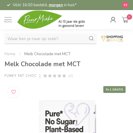
Vóór 16:00 besteld,
morgen
in huis*
5,
9.5
0
MENU
Home
/
Melk Chocolade met MCT
Melk Chocolade met MCT
(0)
FUNKY FAT CHOC
9+1 GRATIS