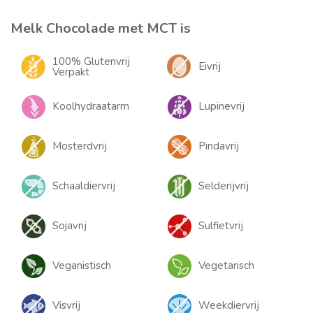
Melk Chocolade met MCT is
100% Glutenvrij
Eivrij
Verpakt
Koolhydraatarm
Lupinevrij
Mosterdvrij
Pindavrij
Schaaldiervrij
Selderijvrij
Sojavrij
Sulfietvrij
Veganistisch
Vegetarisch
Visvrij
Weekdiervrij