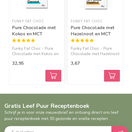
FUNKY FAT CHOC
FUNKY FAT CHOC
F
Pure Chocolade met
Pure Chocolade met
W
Kokos en MCT
Hazelnoot en MCT
V
Funky Fat Choc - Pure
Funky Fat Choc - Pure
F
Chocolade met Kokos en
Chocolade met Hazelnoot
C
MC...
e...
e
32,95
3,67
3
Gratis Leef Puur Receptenboek
Schrijf je in voor onze nieuwsbrief en ontvang direct ons leef
puur receptenboek met 30 gezonde en snelle recepten