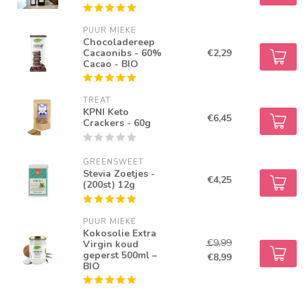
PUUR MIEKE
Chocoladereep
Cacaonibs - 60%
€2,29
Cacao - BIO
TREAT
KPNI Keto
€6,45
Crackers - 60g
GREENSWEET
Stevia Zoetjes -
€4,25
(200st) 12g
PUUR MIEKE
Kokosolie Extra
€9,99
Virgin koud
geperst 500ml –
€8,99
BIO