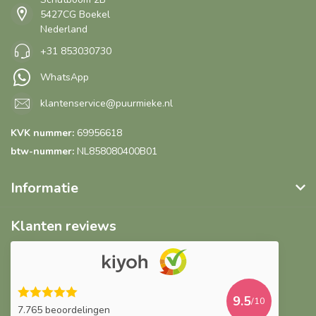
5427CG Boekel
Nederland
+31 853030730
WhatsApp
klantenservice@puurmieke.nl
KVK nummer:
69956618
btw-nummer:
NL858080400B01
Informatie
Klanten reviews
9.5
/10
7.765 beoordelingen