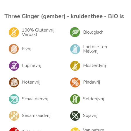
Three Ginger (gember) - kruidenthee - BIO is
100% Glutenvrij
Biologisch
Verpakt
Lactose- en
Eivrij
Melkvrij
Lupinevrij
Mosterdvrij
Notenvrij
Pindavrij
Schaaldiervrij
Selderijvrij
Sesamzaadvrij
Sojavrij
Van nature