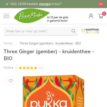
Vóór 16:00 besteld,
morgen
in huis*
5,
9.5
0
MENU
Home
/
Three Ginger (gember) - kruidenthee - BIO
Three Ginger (gember) - kruidenthee -
BIO
(2)
PUKKA