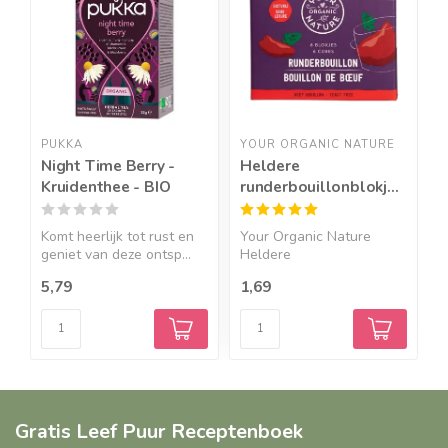
PUKKA
YOUR ORGANIC NATURE
R
Night Time Berry -
Heldere
G
Kruidenthee - BIO
runderbouillonblokjes
z
zonder gist-BIO
-
Komt heerlijk tot rust en
Your Organic Nature
R
geniet van deze ontsp...
Heldere
z
runderbouillonblokj...
5,79
1,69
2
Gratis Leef Puur Receptenboek