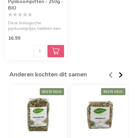
Pijnboompitten - 250g -
BIO
Deze biologische
pijnboompitjes hebben een
heerlijke zachte nootachtige
16,99
smaak en...
Anderen kochten dit samen
BESTE KEUS
BESTE KEUS