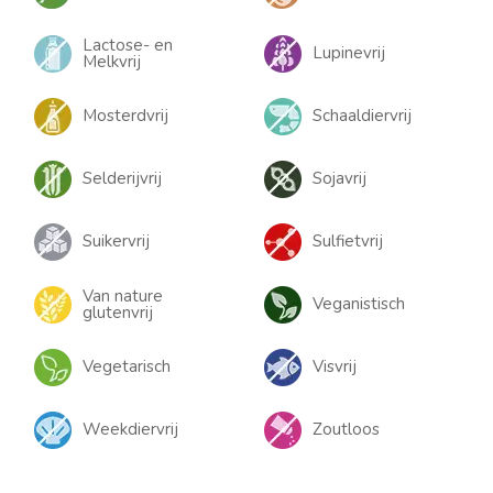
Lactose- en
Lupinevrij
Melkvrij
Mosterdvrij
Schaaldiervrij
Selderijvrij
Sojavrij
Suikervrij
Sulfietvrij
Van nature
Veganistisch
glutenvrij
Vegetarisch
Visvrij
Weekdiervrij
Zoutloos