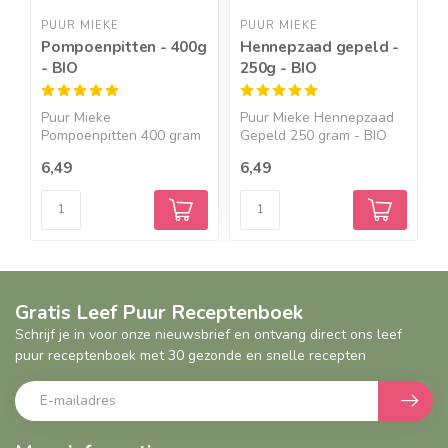
PUUR MIEKE
PUUR MIEKE
P
Pompoenpitten - 400g
Hennepzaad gepeld -
C
- BIO
250g - BIO
Puur Mieke
Puur Mieke Hennepzaad
P
Pompoenpitten 400 gram
Gepeld 250 gram - BIO
g
- BIO Ben ji...
He...
6,49
6,49
5
Gratis Leef Puur Receptenboek
Schrijf je in voor onze nieuwsbrief en ontvang direct ons leef
puur receptenboek met 30 gezonde en snelle recepten