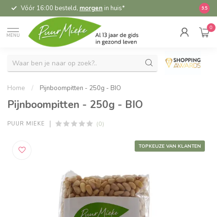
Vóór 16:00 besteld,
morgen
in huis*
5,
9.5
0
MENU
Home
/
Pijnboompitten - 250g - BIO
Pijnboompitten - 250g - BIO
(0)
PUUR MIEKE
TOPKEUZE VAN KLANTEN