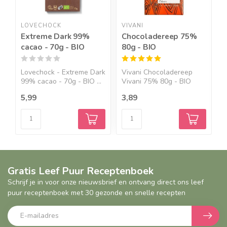
LOVECHOCK
VIVANI
O
Extreme Dark 99%
Chocoladereep 75%
O
cacao - 70g - BIO
80g - BIO
B
Lovechock - Extreme Dark
Vivani Chocoladereep
O
99% cacao - 70g - BIO ...
Vivani 75% 80g - BIO
O
Deze...
5,99
3,89
4
Gratis Leef Puur Receptenboek
Schrijf je in voor onze nieuwsbrief en ontvang direct ons leef
puur receptenboek met 30 gezonde en snelle recepten