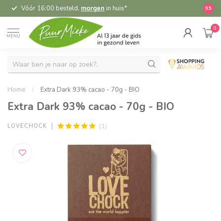
Vóór 16:00 besteld,
morgen
in huis*
5,
9.5
0
MENU
Home
/
Extra Dark 93% cacao - 70g - BIO
Extra Dark 93% cacao - 70g - BIO
(1)
LOVECHOCK