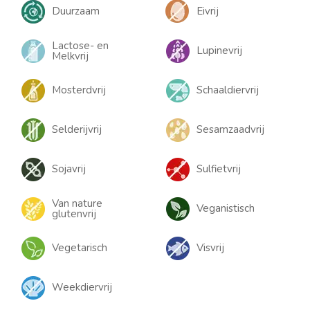
Duurzaam
Eivrij
Lactose- en
Lupinevrij
Melkvrij
Mosterdvrij
Schaaldiervrij
Selderijvrij
Sesamzaadvrij
Sojavrij
Sulfietvrij
Van nature
Veganistisch
glutenvrij
Vegetarisch
Visvrij
Weekdiervrij