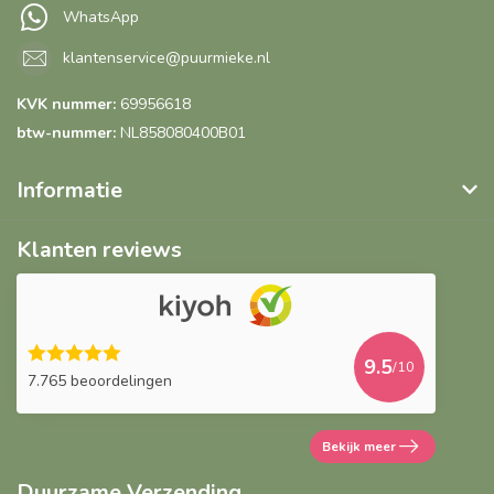
WhatsApp
klantenservice@puurmieke.nl
KVK nummer:
69956618
btw-nummer:
NL858080400B01
Informatie
Klanten reviews
9.5
/10
7.765 beoordelingen
Bekijk meer
Duurzame Verzending