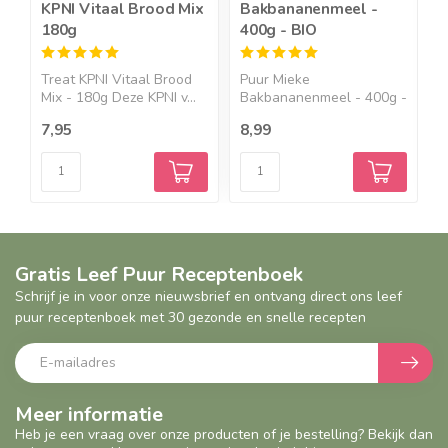
KPNI Vitaal Brood Mix
Bakbananenmeel -
K
180g
400g - BIO
Treat KPNI Vitaal Brood
Puur Mieke
T
Mix - 180g Deze KPNI v...
Bakbananenmeel - 400g -
1
BIO Een bak...
7,95
8,99
5
Gratis Leef Puur Receptenboek
Schrijf je in voor onze nieuwsbrief en ontvang direct ons leef
puur receptenboek met 30 gezonde en snelle recepten
Meer informatie
Heb je een vraag over onze producten of je bestelling? Bekijk dan