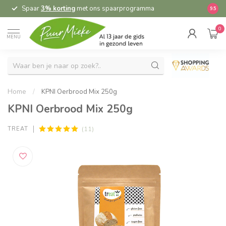
Spaar
3% korting
met ons spaarprogramma
9.5
0
MENU
Home
/
KPNI Oerbrood Mix 250g
KPNI Oerbrood Mix 250g
(11)
TREAT