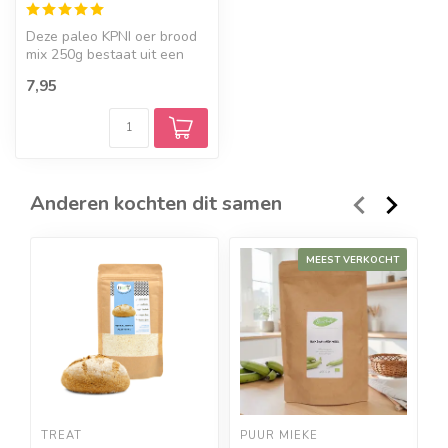
Deze paleo KPNI oer brood
mix 250g bestaat uit een
selectie van glutenvrije
7,95
veze...
Anderen kochten dit samen
MEEST VERKOCHT
TREAT
PUUR MIEKE
T