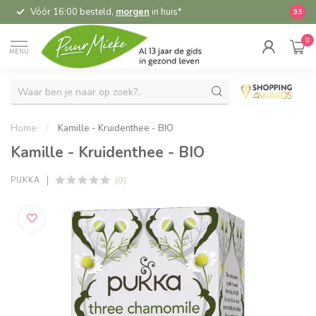
Vóór 16:00 besteld,
morgen
in huis*
5,
9.5
0
MENU
Home
/
Kamille - Kruidenthee - BIO
Kamille - Kruidenthee - BIO
(0)
PUKKA