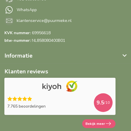
WhatsApp
klantenservice@puurmieke.nl
KVK nummer:
69956618
btw-nummer:
NL858080400B01
Informatie
Klanten reviews
9.5
/10
7.765 beoordelingen
Bekijk meer