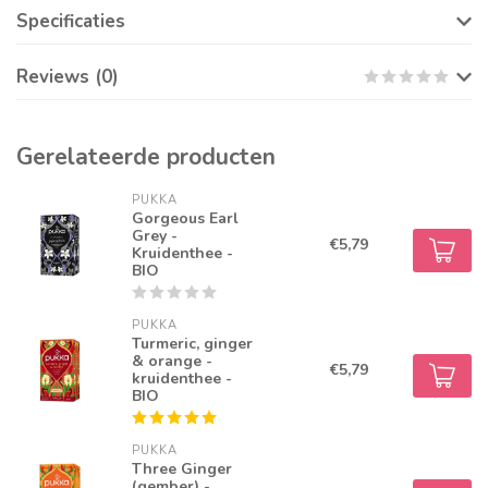
Specificaties
Reviews (0)
Gerelateerde producten
PUKKA
Gorgeous Earl
Grey -
€5,79
Kruidenthee -
BIO
PUKKA
Turmeric, ginger
& orange -
€5,79
kruidenthee -
BIO
PUKKA
Three Ginger
(gember) -