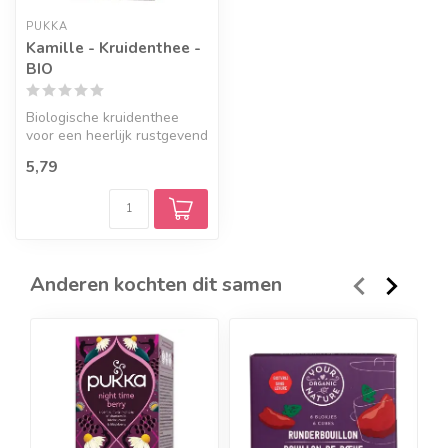
PUKKA
Kamille - Kruidenthee -
BIO
Biologische kruidenthee
voor een heerlijk rustgevend
kopje thee met 3 soorten
5,79
Ka...
Anderen kochten dit samen