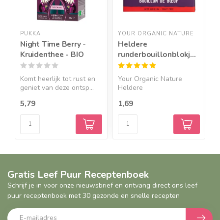
PUKKA
YOUR ORGANIC NATURE
R
Night Time Berry -
Heldere
G
Kruidenthee - BIO
runderbouillonblokjes
z
zonder gist-BIO
-
Komt heerlijk tot rust en
Your Organic Nature
R
geniet van deze ontsp...
Heldere
z
runderbouillonblokj...
5,79
1,69
2
Gratis Leef Puur Receptenboek
Schrijf je in voor onze nieuwsbrief en ontvang direct ons leef
puur receptenboek met 30 gezonde en snelle recepten