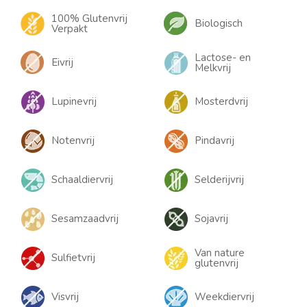
100% Glutenvrij
Biologisch
Verpakt
Lactose- en
Eivrij
Melkvrij
Lupinevrij
Mosterdvrij
Notenvrij
Pindavrij
Schaaldiervrij
Selderijvrij
Sesamzaadvrij
Sojavrij
Van nature
Sulfietvrij
glutenvrij
Visvrij
Weekdiervrij