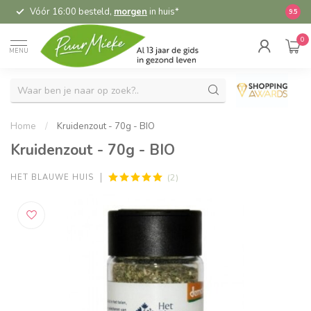
Vóór 16:00 besteld,
morgen
in huis*
5,
9.5
0
MENU
Home
/
Kruidenzout - 70g - BIO
Kruidenzout - 70g - BIO
(2)
HET BLAUWE HUIS