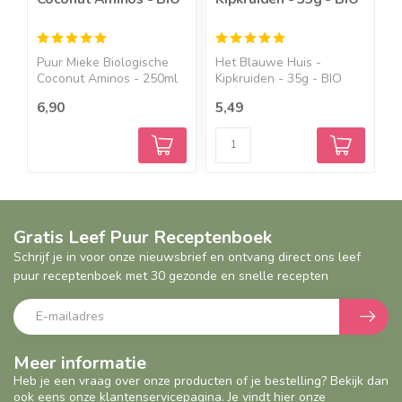
4
Puur Mieke Biologische
Het Blauwe Huis -
P
Coconut Aminos - 250ml
Kipkruiden - 35g - BIO
B
&...
Klass...
B
6,90
5,49
8
Gratis Leef Puur Receptenboek
Schrijf je in voor onze nieuwsbrief en ontvang direct ons leef
puur receptenboek met 30 gezonde en snelle recepten
Meer informatie
Heb je een vraag over onze producten of je bestelling? Bekijk dan
ook eens onze klantenservicepagina. Je vindt hier onze