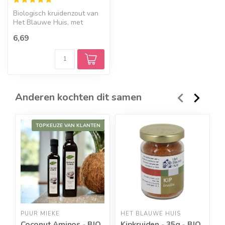
Biologisch kruidenzout van
Het Blauwe Huis, met
Demeter keurmerk.
6,69
Anderen kochten dit samen
TOPKEUZE VAN KLANTEN
PUUR MIEKE
HET BLAUWE HUIS
P
Coconut Aminos - BIO
Kipkruiden - 35g - BIO
B