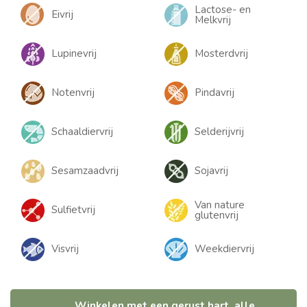
Lactose- en
Eivrij
Melkvrij
Lupinevrij
Mosterdvrij
Notenvrij
Pindavrij
Schaaldiervrij
Selderijvrij
Sesamzaadvrij
Sojavrij
Van nature
Sulfietvrij
glutenvrij
Visvrij
Weekdiervrij
Winkelen met een gerust hart, alle