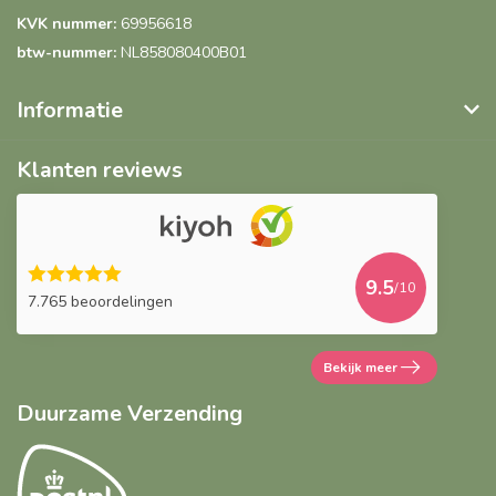
KVK nummer:
69956618
btw-nummer:
NL858080400B01
Informatie
Klanten reviews
9.5
/10
7.765 beoordelingen
Bekijk meer
Duurzame Verzending