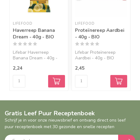
LIFEFOOD
LIFEFOOD
N
Haverreep Banana
Proteïnereep Aardbei
F
Dream - 40g - BIO
- 40g - BIO
G
Lifebar Haverreep
Lifebar Proteïnereep
N
Banana Dream - 40g -
Aardbei - 40g - BIO
M
BIO ...
Lifeb...
ta
2,24
2,45
1
Gratis Leef Puur Receptenboek
Schrijf je in voor onze nieuwsbrief en ontvang direct ons leef
puur receptenboek met 30 gezonde en snelle recepten