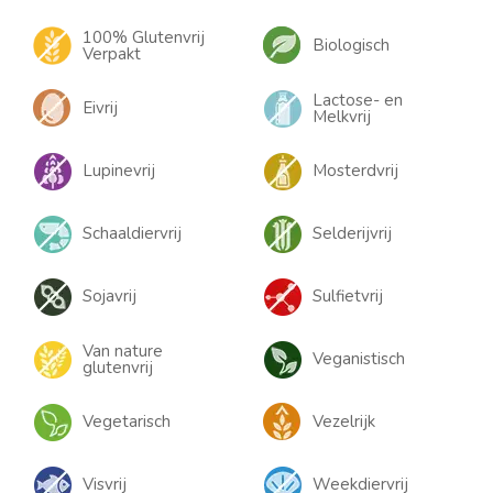
100% Glutenvrij
Biologisch
Verpakt
Lactose- en
Eivrij
Melkvrij
Lupinevrij
Mosterdvrij
Schaaldiervrij
Selderijvrij
Sojavrij
Sulfietvrij
Van nature
Veganistisch
glutenvrij
Vegetarisch
Vezelrijk
Visvrij
Weekdiervrij