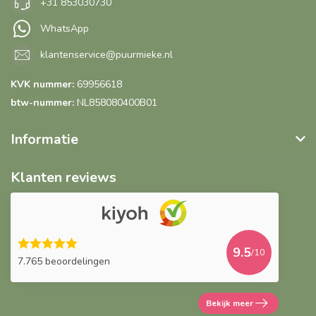
+31 853030730
WhatsApp
klantenservice@puurmieke.nl
KVK nummer:
69956618
btw-nummer:
NL858080400B01
Informatie
Klanten reviews
9.5
/10
7.765 beoordelingen
Bekijk meer