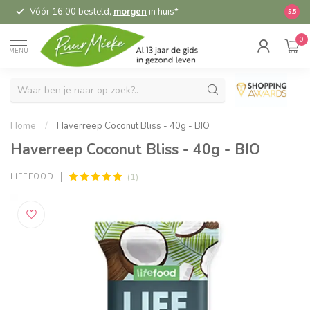
Vóór 16:00 besteld,
morgen
in huis*
5,
9.5
0
MENU
Home
/
Haverreep Coconut Bliss - 40g - BIO
Haverreep Coconut Bliss - 40g - BIO
(1)
LIFEFOOD