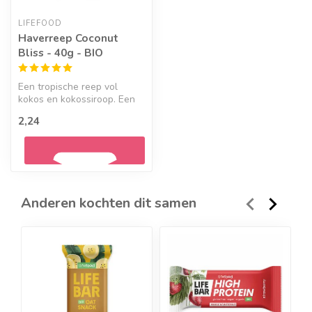
LIFEFOOD
Haverreep Coconut
Bliss - 40g - BIO
Een tropische reep vol
kokos en kokossiroop. Een
heerlijke reep voor
2,24
onderweg, b...
Anderen kochten dit samen
Geef een seintje