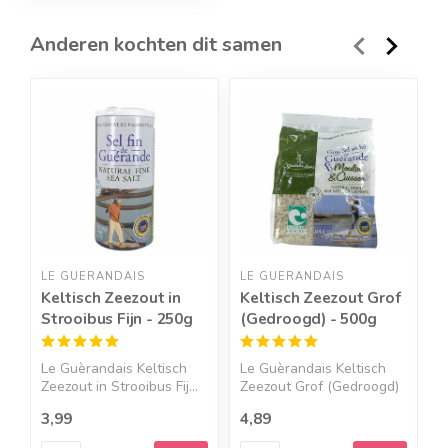
Anderen kochten dit samen
LE GUÈRANDAIS
LE GUÈRANDAIS
Y
Keltisch Zeezout in
Keltisch Zeezout Grof
H
Strooibus Fijn - 250g
(Gedroogd) - 500g
g
z
Le Guèrandais Keltisch
Le Guèrandais Keltisch
Y
Zeezout in Strooibus Fij...
Zeezout Grof (Gedroogd)
N
...
g
3,99
4,89
1