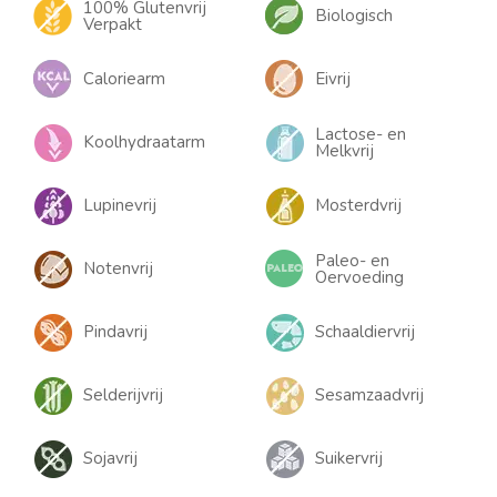
100% Glutenvrij
Biologisch
Verpakt
Caloriearm
Eivrij
Lactose- en
Koolhydraatarm
Melkvrij
Lupinevrij
Mosterdvrij
Paleo- en
Notenvrij
Oervoeding
Pindavrij
Schaaldiervrij
Selderijvrij
Sesamzaadvrij
Sojavrij
Suikervrij