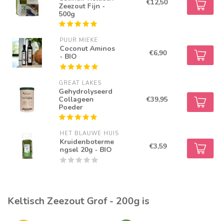
€12,50
Zeezout Fijn -
500g
PUUR MIEKE
Coconut Aminos
€6,90
- BIO
GREAT LAKES
Gehydrolyseerd
Collageen
€39,95
Poeder
HET BLAUWE HUIS
Kruidenboterme
€3,59
ngsel 20g - BIO
Keltisch Zeezout Grof - 200g is