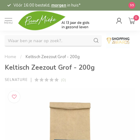
Vóór 16:00 besteld,
morgen
in huis*
5,
9.5
0
MENU
Home
/
Keltisch Zeezout Grof - 200g
Keltisch Zeezout Grof - 200g
(0)
SELNATURE