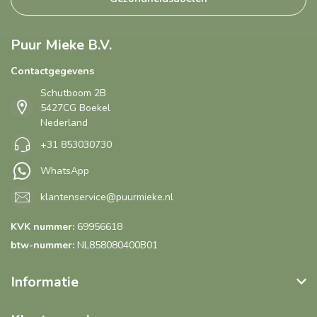
Puur Mieke B.V.
Contactgegevens
Schutboom 2B
5427CG Boekel
Nederland
+31 853030730
WhatsApp
klantenservice@puurmieke.nl
KVK nummer:
69956618
btw-nummer:
NL858080400B01
Informatie