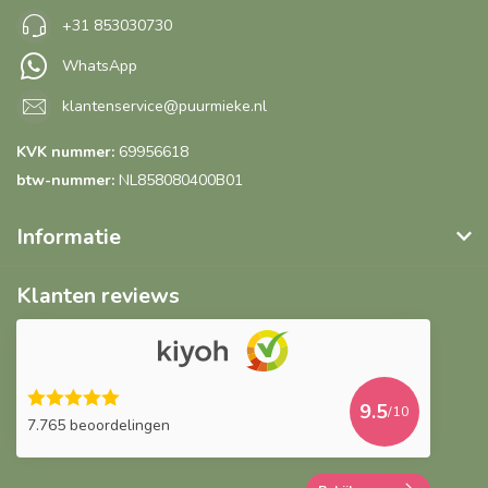
+31 853030730
WhatsApp
klantenservice@puurmieke.nl
KVK nummer:
69956618
btw-nummer:
NL858080400B01
Informatie
Klanten reviews
9.5
/10
7.765 beoordelingen