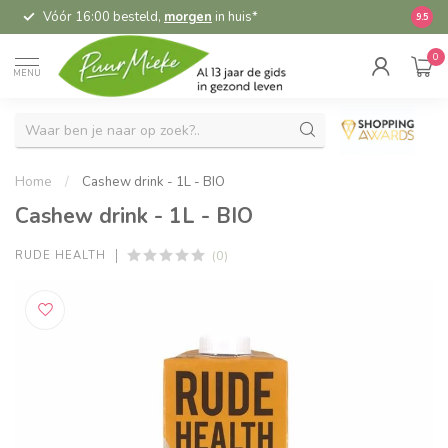
Vóór 16:00 besteld,
morgen
in huis*
5,
9.5
0
MENU
Home
/
Cashew drink - 1L - BIO
Cashew drink - 1L - BIO
(0)
RUDE HEALTH