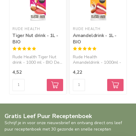
RUDE HEALTH
RUDE HEALTH
R
Tiger Nut drink - 1L -
Amandeldrink - 1L -
H
BIO
BIO
B
Rude Health Tiger Nut
Rude Health
R
drink - 1000 ml - BIO De...
Amandeldrink - 1000ml -
d
BIO Een co...
r.
4,52
4,22
4
Gratis Leef Puur Receptenboek
Schrijf je in voor onze nieuwsbrief en ontvang direct ons leef
puur receptenboek met 30 gezonde en snelle recepten