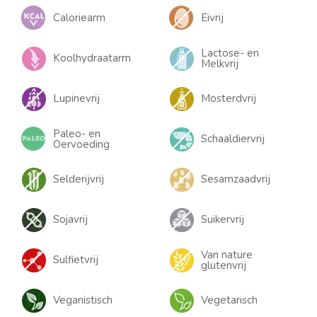
Caloriearm
Eivrij
Lactose- en
Koolhydraatarm
Melkvrij
Lupinevrij
Mosterdvrij
Paleo- en
Schaaldiervrij
Oervoeding
Selderijvrij
Sesamzaadvrij
Sojavrij
Suikervrij
Van nature
Sulfietvrij
glutenvrij
Veganistisch
Vegetarisch