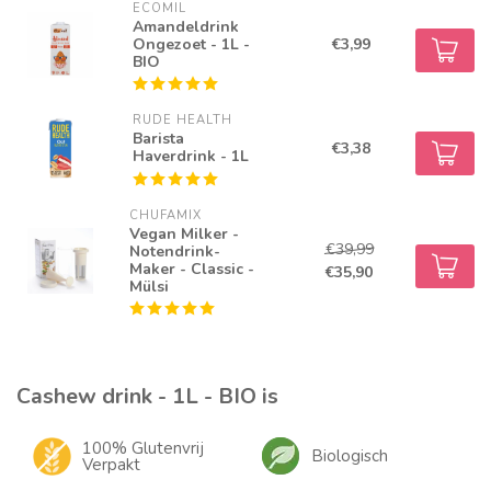
ECOMIL
Amandeldrink
Ongezoet - 1L -
€3,99
BIO
RUDE HEALTH
Barista
€3,38
Haverdrink - 1L
CHUFAMIX
Vegan Milker -
€39,99
Notendrink-
Maker - Classic -
€35,90
Mülsi
Cashew drink - 1L - BIO is
100% Glutenvrij
Biologisch
Verpakt