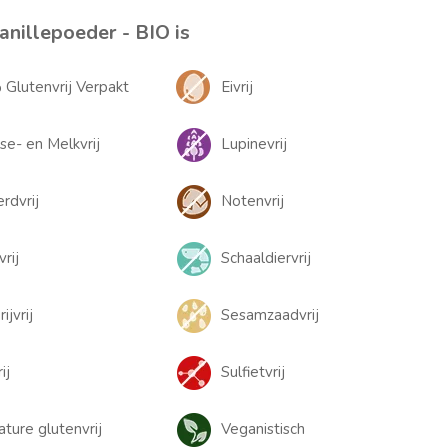
nillepoeder - BIO is
Glutenvrij Verpakt
Eivrij
se- en Melkvrij
Lupinevrij
rdvrij
Notenvrij
rij
Schaaldiervrij
ijvrij
Sesamzaadvrij
ij
Sulfietvrij
ature glutenvrij
Veganistisch