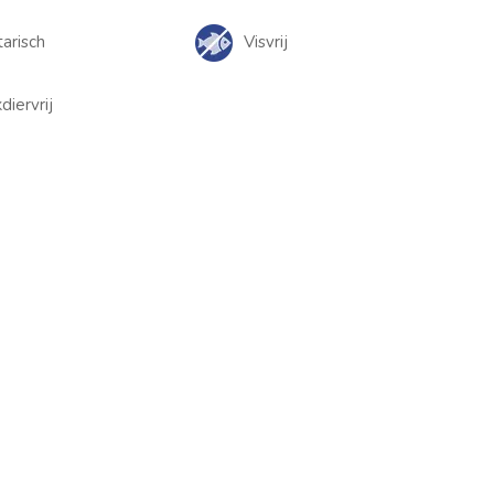
arisch
Visvrij
iervrij