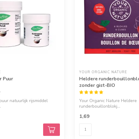
E
YOUR ORGANIC NATURE
r Puur
Heldere runderbouillonbl
zonder gist-BIO
uur natuurlijk rijsmiddel
Your Organic Nature Heldere
.
runderbouillonblokj...
1,69