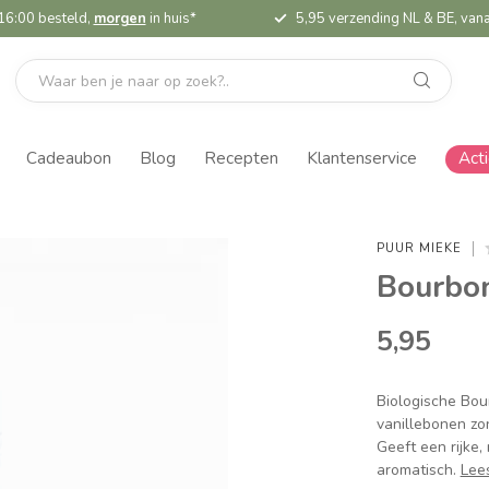
16:00 besteld,
morgen
in huis*
5,95 verzending NL & BE, vana
Cadeaubon
Blog
Recepten
Klantenservice
Act
PUUR MIEKE
Bourbon
5,95
Biologische Bou
vanillebonen zo
Geeft een rijke,
aromatisch.
Lee