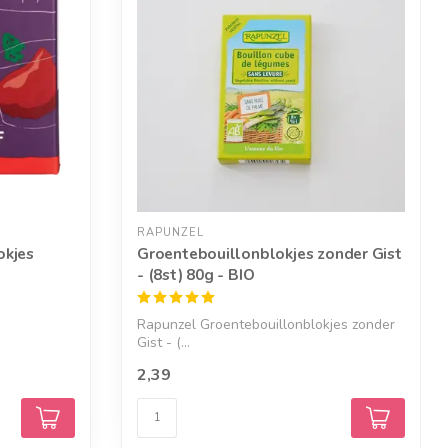
RAPUNZEL
okjes
Groentebouillonblokjes zonder Gist
- (8st) 80g - BIO
Rapunzel Groentebouillonblokjes zonder
Gist - (...
2,39