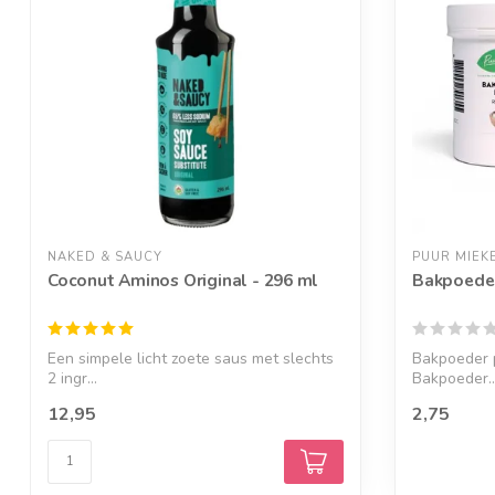
NAKED & SAUCY
PUUR MIEK
Coconut Aminos Original - 296 ml
Bakpoede
Een simpele licht zoete saus met slechts
Bakpoeder p
2 ingr...
Bakpoeder..
12,95
2,75