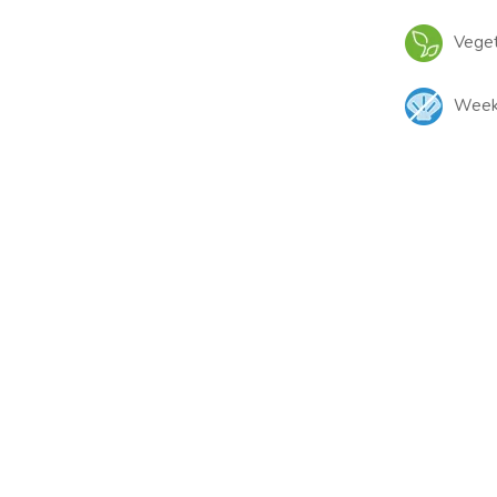
Veget
Weekd