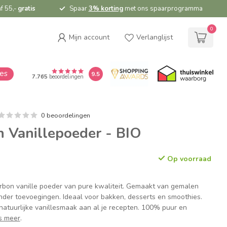
f 55,-
gratis
Spaar
3% korting
met ons spaarprogramma
0
Mijn account
Verlanglijst
ies
9.5
7.765
beoordelingen
0 beoordelingen
 Vanillepoeder - BIO
Op voorraad
rbon vanille poeder van pure kwaliteit. Gemaakt van gemalen
nder toevoegingen. Ideaal voor bakken, desserts en smoothies.
 natuurlijke vanillesmaak aan al je recepten. 100% puur en
s meer
.