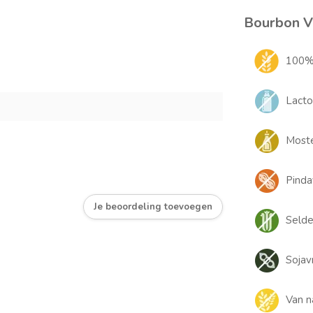
Bourbon Va
100% 
Lacto
Moste
Pindav
Je beoordeling toevoegen
Selder
Sojavr
Van n