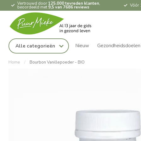
Vertrouwd door
125.000 tevreden klanten
,
Vóór 
beoordeeld met
9,5 van 7686 reviews
Nieuw
Gezondheidsdoelen
Alle categorieën
Home
/
Bourbon Vanillepoeder - BIO