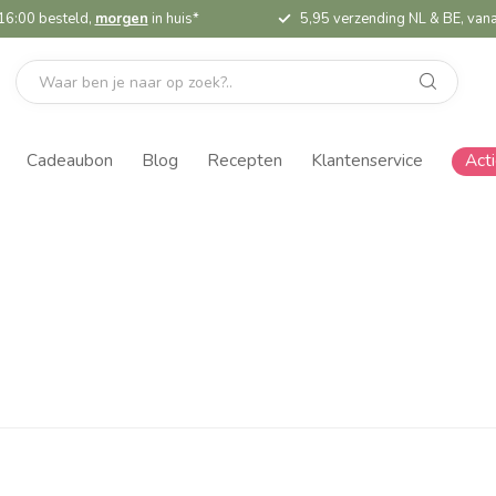
16:00 besteld,
morgen
in huis*
5,95 verzending NL & BE, vana
Cadeaubon
Blog
Recepten
Klantenservice
Act