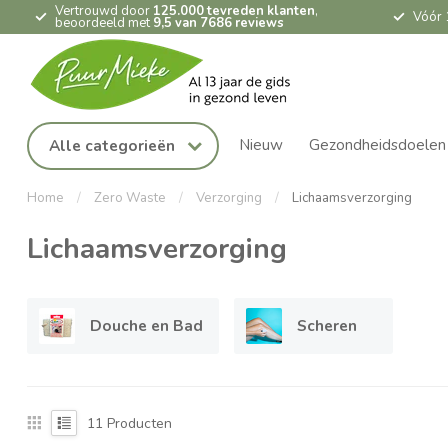
Vertrouwd door
125.000 tevreden klanten
,
Vóór 
beoordeeld met
9,5 van 7686 reviews
Nieuw
Gezondheidsdoelen
Alle categorieën
Home
/
Zero Waste
/
Verzorging
/
Lichaamsverzorging
Lichaamsverzorging
Douche en Bad
Scheren
11
Producten