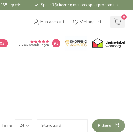
f 55,-
gratis
Spaar
3% korting
met ons spaarprogramma
0
Mijn account
Verlanglijst
ies
9.5
7.765
beoordelingen
Toon:
Filters