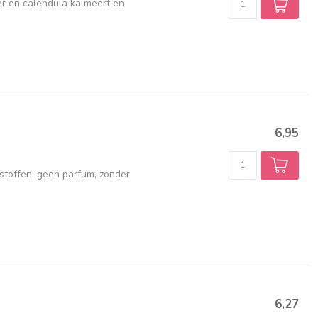
er en calendula kalmeert en
6,95
rstoffen, geen parfum, zonder
6,27