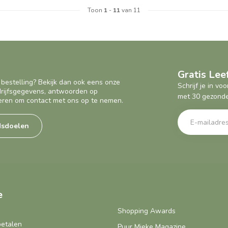
Toon
1
-
11
van 11
Gratis Le
 bestelling? Bekijk dan ook eens onze
Schrijf je in v
edrijfsgegevens, antwoorden op
met 30 gezonde
eren om contact met ons op te nemen.
dsdoelen
e
Shopping Awards
betalen
Puur Mieke Magazine