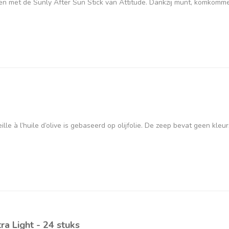
nnen met de Sunly After Sun Stick van Attitude. Dankzij munt, komkomm
le à l’huile d’olive is gebaseerd op olijfolie. De zeep bevat geen kleu
ra Light - 24 stuks