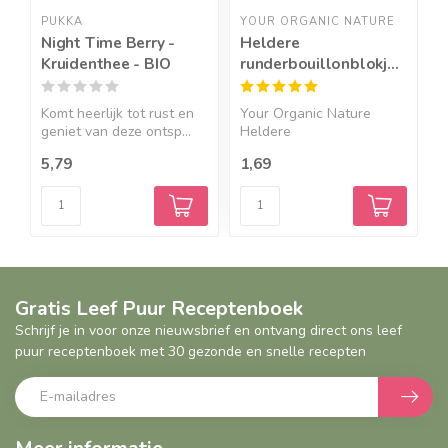
PUKKA
YOUR ORGANIC NATURE
R
Night Time Berry -
Heldere
K
Kruidenthee - BIO
runderbouillonblokjes
-
zonder gist-BIO
Komt heerlijk tot rust en
Your Organic Nature
R
geniet van deze ontsp...
Heldere
e
runderbouillonblokj...
5,79
1,69
3
Gratis Leef Puur Receptenboek
Schrijf je in voor onze nieuwsbrief en ontvang direct ons leef
puur receptenboek met 30 gezonde en snelle recepten