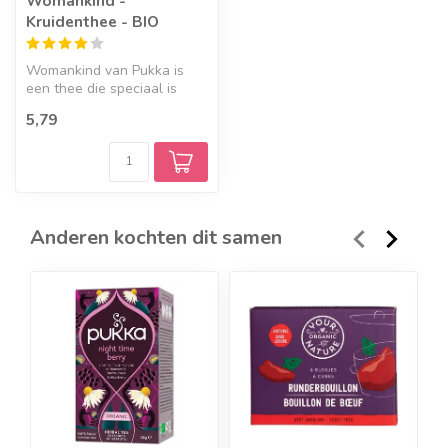
Womankind -
Kruidenthee - BIO
Womankind van Pukka is
een thee die speciaal is
samengesteld om de vrouw
5,79
te onde...
Anderen kochten dit samen