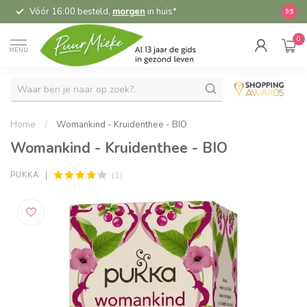
Vóór 16:00 besteld,
morgen
in huis*
5,
9.5
0
MENU
Home
/
Womankind - Kruidenthee - BIO
Womankind - Kruidenthee - BIO
(1)
PUKKA