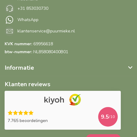
+31 853030730
WhatsApp
klantenservice@puurmieke.nl
KVK nummer:
69956618
btw-nummer:
NL858080400B01
Informatie
Klanten reviews
9.5
/10
7.765 beoordelingen