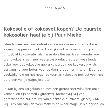
Toon
1
-
5
van 5
Kokosolie of kokosvet kopen? De puurste
kokosoliën haal je bij Puur Mieke
Steeds meer mensen ontdekken de unieke en vooral lekkere
eigenschappen van kokos. Heerlijke kokosflakes voor bij je
ontbijt, of kokoswater als frisse dorstlesser. Geen wonder ook
want kokos is een zeer veelzijdig product. Zo zien we steeds
vaker ook dat kokosolie gebruikt wordt in de keuken, bijv. als
vervanging voor boter, voor bakken, braden en frituren. Door de
veelzijdigheid en het hoge rookpunt is kokosolie perfect voor het
bereiden van je dagelijkse eten.
Je kan bij ons zorgeloos en met een gerust hart winkelen onze
kokosoliën zijn namelijk glutenvrij, lactosevrij, vrij van
geraffineerde suikers, vrij van slechte e-nummers, gistvrij, GMO-
vrij, BPA-vrij, vrij van weekmakers en waar mogelijk biologisch. Zo