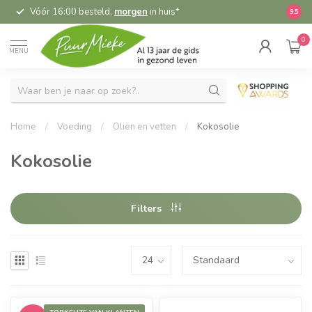
Vóór 16:00 besteld,
morgen
in huis*
5,
9.5
0
MENU
Home
/
Voeding
/
Oliën en vetten
/
Kokosolie
Kokosolie
Filters