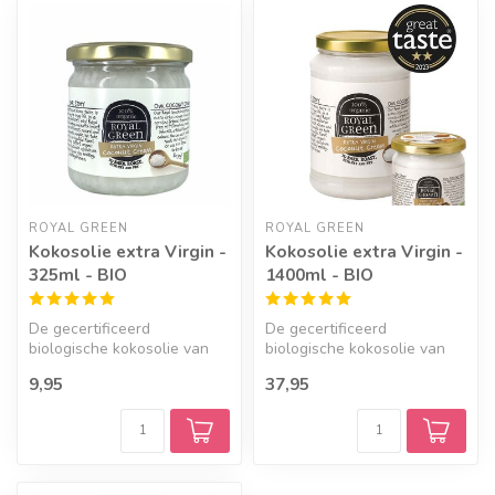
Geef een seintje
ROYAL GREEN
ROYAL GREEN
Kokosolie extra Virgin -
Kokosolie extra Virgin -
325ml - BIO
1400ml - BIO
De gecertificeerd
De gecertificeerd
biologische kokosolie van
biologische kokosolie van
Royal Green is een zeer
Royal Green is een zeer
9,95
37,95
gezonde olie...
gezonde olie...