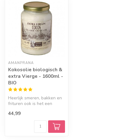
AMANPRANA
Kokosolie biologisch &
extra Vierge - 1600ml -
BIO
Heerlijk smeren, bakken en
frituren ook is het een
gezond en 100% natuurlijk
44,99
lic...