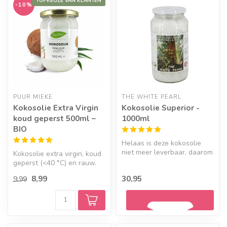
TOPKEUZE VAN KLANTEN
-10%
PUUR MIEKE
THE WHITE PEARL
Kokosolie Extra Virgin
Kokosolie Superior -
koud geperst 500ml –
1000ml
BIO
Helaas is deze kokosolie
niet meer leverbaar, daarom
Kokosolie extra virgin, koud
verwijzen we je graag door
geperst (<40 °C) en rauw.
...
Een échte pure kokosolie ...
8,99
30,95
9,99