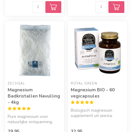
ZECHSAL
ROYAL GREEN
Magnesium
Magnesium BIO - 60
Badkristallen Navulling
vegicapsules
- 4kg
Biologisch magnesium
supplement uit zeesla.
Pure magnesium voor
100% vegan & natuurlijk
natuurlijke ontspanning,
soepele spieren en
29,95
32,95