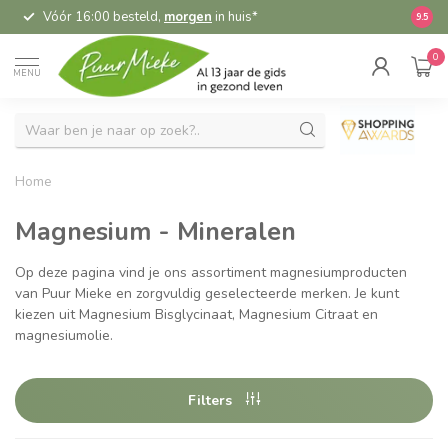
Vóór 16:00 besteld,
morgen
in huis*
5,
9.5
0
MENU
Home
Magnesium - Mineralen
Op deze pagina vind je ons assortiment magnesiumproducten
van Puur Mieke en zorgvuldig geselecteerde merken. Je kunt
kiezen uit Magnesium Bisglycinaat, Magnesium Citraat en
magnesiumolie.
Filters