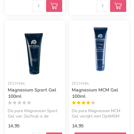
ZECHSAL
ZECHSAL
Magnesium Sport Gel
Magnesium MCM Gel
100ml
100ml
De pure Magnesium Sport
De pure Magnesium MCM
Gel van Zechsal is de
Gel verrijkt met OptiMSM
sportgel die je in huis moet
biedt gerichte
14,95
14,95
hebbe...
ondersteuning en h...