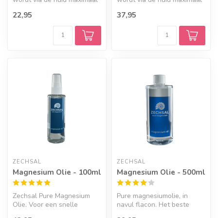
opgenomen door het
opgenomen door het
22,95
37,95
lichaam. ...
lichaam. ...
ZECHSAL
ZECHSAL
Magnesium Olie - 100ml
Magnesium Olie - 500ml
Zechsal Pure Magnesium
Pure magnesiumolie, in
Olie. Voor een snelle
navul flacon. Het beste
opname via de huid. Deze
product om snel en effectief