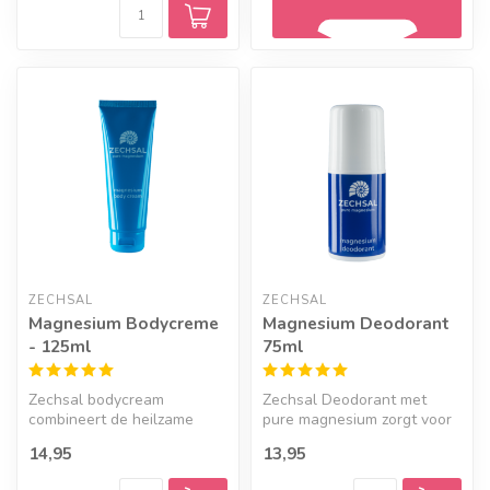
Geef een seintje
ZECHSAL
ZECHSAL
Magnesium Bodycreme
Magnesium Deodorant
- 125ml
75ml
Zechsal bodycream
Zechsal Deodorant met
combineert de heilzame
pure magnesium zorgt voor
werking van puur
frisse oksels, zonder parfum
14,95
13,95
magnesium met de verzo...
en ...