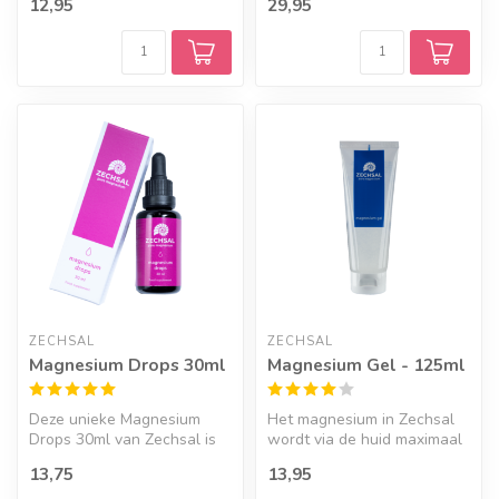
12,95
29,95
Pure Magne...
magn...
ZECHSAL
ZECHSAL
Magnesium Drops 30ml
Magnesium Gel - 125ml
Deze unieke Magnesium
Het magnesium in Zechsal
Drops 30ml van Zechsal is
wordt via de huid maximaal
een vloeibare vorm van
opgenomen door het
13,75
13,95
magnesium...
lichaam. ...