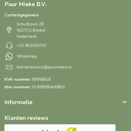
Puur Mieke B.V.
Contactgegevens
Schutboom 2B
5427CG Boekel
Nederland
+31 853030730
WhatsApp
klantenservice@puurmieke.nl
KVK nummer:
69956618
btw-nummer:
NL858080400B01
Informatie
Klanten reviews