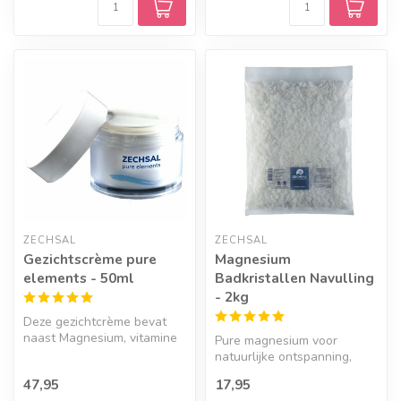
ZECHSAL
ZECHSAL
Gezichtscrème pure
Magnesium
elements - 50ml
Badkristallen Navulling
- 2kg
Deze gezichtcrème bevat
naast Magnesium, vitamine
Pure magnesium voor
C & E en hyaluronzuur ook
natuurlijke ontspanning,
preb...
soepele spieren en
47,95
17,95
gewrichten. Zorg...