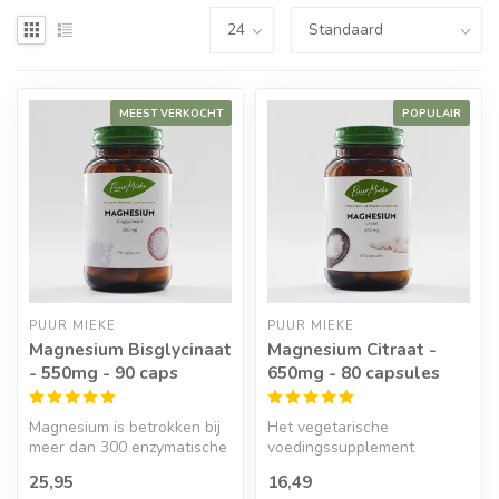
MEEST VERKOCHT
POPULAIR
PUUR MIEKE
PUUR MIEKE
Magnesium Bisglycinaat
Magnesium Citraat -
- 550mg - 90 caps
650mg - 80 capsules
Magnesium is betrokken bij
Het vegetarische
meer dan 300 enzymatische
voedingssupplement
reacties en functies in ons...
Magnesiumcitraat is een
25,95
16,49
mineraal wat betrokk...