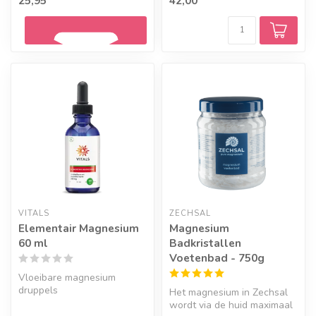
25,95
42,00
ultrakleine deel...
Geef een seintje
VITALS
ZECHSAL
Elementair Magnesium
Magnesium
60 ml
Badkristallen
Voetenbad - 750g
Vloeibare magnesium
druppels
Het magnesium in Zechsal
wordt via de huid maximaal