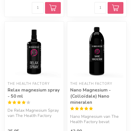
THE HEALTH FACTORY
THE HEALTH FACTORY
Relax magnesium spray
Nano Magnesium -
- 50 ml
(Colloïdale) Nano
mineralen
De Relax Magnesium Spray
van The Health Factory
Nano Magnesium van The
bevat gezuiverd water met
Health Factory bevat
ultrak...
gezuiverd water met