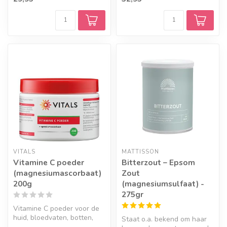
gewrichten. Zorg...
VITALS
MATTISSON
Vitamine C poeder
Bitterzout – Epsom
(magnesiumascorbaat)
Zout
200g
(magnesiumsulfaat) -
275gr
Vitamine C poeder voor de
huid, bloedvaten, botten,
Staat o.a. bekend om haar
kraakbeen, tandvlees,