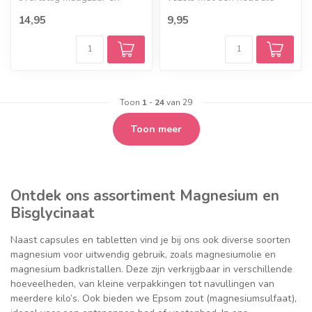
beschermt de slijmvliezen.
smaak en geur, waardoor ze
14,95
9,95
De...
g...
Toon
1
-
24
van 29
Toon meer
Ontdek ons assortiment Magnesium en
Bisglycinaat
Naast capsules en tabletten vind je bij ons ook diverse soorten
magnesium voor uitwendig gebruik, zoals magnesiumolie en
magnesium badkristallen. Deze zijn verkrijgbaar in verschillende
hoeveelheden, van kleine verpakkingen tot navullingen van
meerdere kilo’s. Ook bieden we Epsom zout (magnesiumsulfaat),