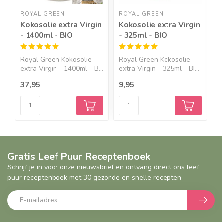
ROYAL GREEN
ROYAL GREEN
B
Kokosolie extra Virgin
Kokosolie extra Virgin
O
- 1400ml - BIO
- 325ml - BIO
e
B
Royal Green Kokosolie
Royal Green Kokosolie
B
extra Virgin - 1400ml - B...
extra Virgin - 325ml - BI...
e
37,95
9,95
1
Gratis Leef Puur Receptenboek
Schrijf je in voor onze nieuwsbrief en ontvang direct ons leef
puur receptenboek met 30 gezonde en snelle recepten