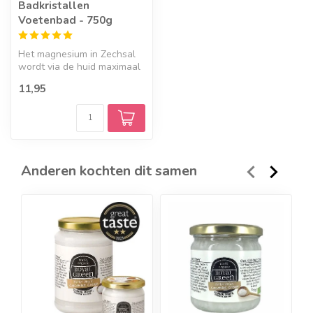
Badkristallen
Voetenbad - 750g
Het magnesium in Zechsal
wordt via de huid maximaal
opgenomen door het
11,95
lichaam. ...
Anderen kochten dit samen