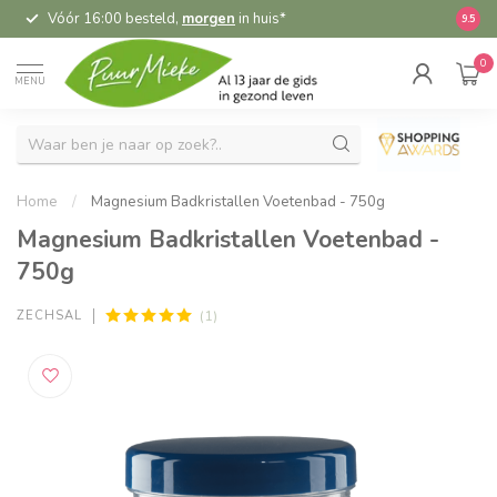
Vóór 16:00 besteld,
morgen
in huis*
5,
9.5
0
MENU
Home
/
Magnesium Badkristallen Voetenbad - 750g
Magnesium Badkristallen Voetenbad -
750g
(1)
ZECHSAL