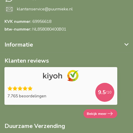
klantenservice@puurmieke.nl
KVK nummer:
69956618
btw-nummer:
NL858080400B01
Informatie
Klanten reviews
9.5
/10
7.765 beoordelingen
Bekijk meer
Duurzame Verzending