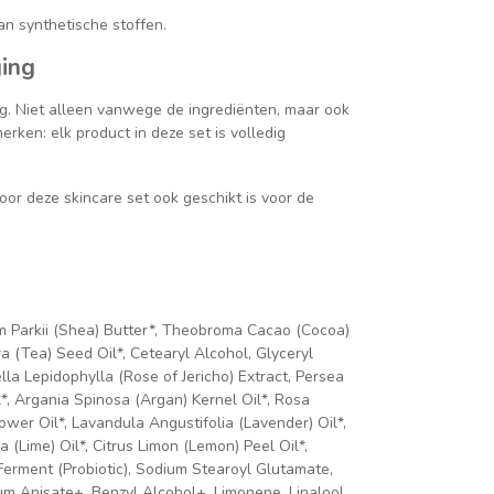
an synthetische stoffen.
ging
. Niet alleen vanwege de ingrediënten, maar ook
rken: elk product in deze set is volledig
oor deze skincare set ook geschikt is voor de
um Parkii (Shea) Butter*, Theobroma Cacao (Cocoa)
a (Tea) Seed Oil*, Cetearyl Alcohol, Glyceryl
la Lepidophylla (Rose of Jericho) Extract, Persea
*, Argania Spinosa (Argan) Kernel Oil*, Rosa
ower Oil*, Lavandula Angustifolia (Lavender) Oil*,
a (Lime) Oil*, Citrus Limon (Lemon) Peel Oil*,
 Ferment (Probiotic), Sodium Stearoyl Glutamate,
m Anisate+, Benzyl Alcohol+, Limonene, Linalool,