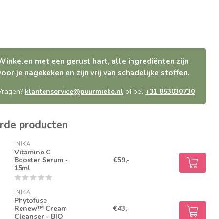
Winkelen met een gerust hart, alle ingrediënten zijn
voor je nagekeken en zijn vrij van schadelijke stoffen.
Vragen?
klantenservice@puurmieke.nl
of bel
+31 853030730
rde producten
INIKA
Vitamine C
Booster Serum -
€59,-
15ml
INIKA
Phytofuse
Renew™ Cream
€43,-
Cleanser - BIO