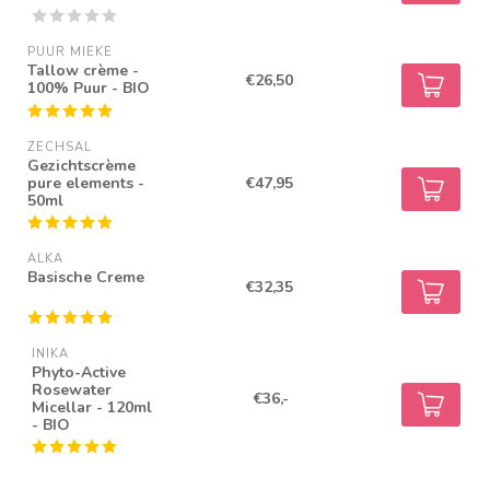
PUUR MIEKE
Tallow crème -
€26,50
100% Puur - BIO
ZECHSAL
Gezichtscrème
pure elements -
€47,95
50ml
ALKA
Basische Creme
€32,35
INIKA
Phyto-Active
Rosewater
€36,-
Micellar - 120ml
- BIO