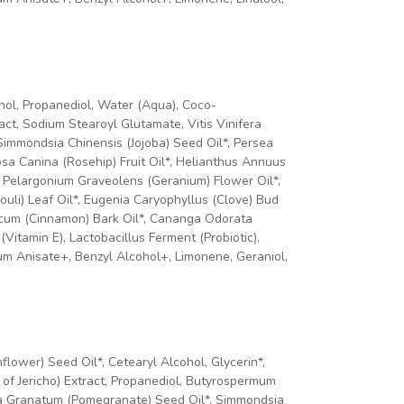
ohol, Propanediol, Water (Aqua), Coco-
act, Sodium Stearoyl Glutamate, Vitis Vinifera
Simmondsia Chinensis (Jojoba) Seed Oil*, Persea
osa Canina (Rosehip) Fruit Oil*, Helianthus Annuus
*, Pelargonium Graveolens (Geranium) Flower Oil*,
uli) Leaf Oil*, Eugenia Caryophyllus (Clove) Bud
nicum (Cinnamon) Bark Oil*, Cananga Odorata
Vitamin E), Lactobacillus Ferment (Probiotic),
um Anisate+, Benzyl Alcohol+, Limonene, Geraniol,
lower) Seed Oil*, Cetearyl Alcohol, Glycerin*,
 of Jericho) Extract, Propanediol, Butyrospermum
ica Granatum (Pomegranate) Seed Oil*, Simmondsia