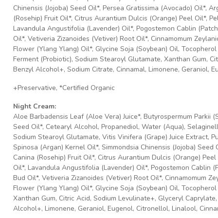
Chinensis (Jojoba) Seed Oil*, Persea Gratissima (Avocado) Oil*, A
(Rosehip) Fruit Oil*, Citrus Aurantium Dulcis (Orange) Peel Oil*, 
Lavandula Angustifolia (Lavender) Oil*, Pogostemon Cablin (Patcho
Oil*, Vetiveria Zizanoides (Vetiver) Root Oil*, Cinnamomum Zeyla
Flower (Ylang Ylang) Oil*, Glycine Soja (Soybean) Oil, Tocopherol 
Ferment (Probiotic), Sodium Stearoyl Glutamate, Xanthan Gum, Cit
Benzyl Alcohol+, Sodium Citrate, Cinnamal, Limonene, Geraniol, Eug
+Preservative, *Certified Organic
Night Cream:
Aloe Barbadensis Leaf (Aloe Vera) Juice*, Butyrospermum Parkii 
Seed Oil*, Cetearyl Alcohol, Propanediol, Water (Aqua), Selaginella
Sodium Stearoyl Glutamate, Vitis Vinifera (Grape) Juice Extract,
Spinosa (Argan) Kernel Oil*, Simmondsia Chinensis (Jojoba) Seed O
Canina (Rosehip) Fruit Oil*, Citrus Aurantium Dulcis (Orange) Pee
Oil*, Lavandula Angustifolia (Lavender) Oil*, Pogostemon Cablin (P
Bud Oil*, Vetiveria Zizanoides (Vetiver) Root Oil*, Cinnamomum Z
Flower (Ylang Ylang) Oil*, Glycine Soja (Soybean) Oil, Tocopherol (
Xanthan Gum, Citric Acid, Sodium Levulinate+, Glyceryl Caprylate
Alcohol+, Limonene, Geraniol, Eugenol, Citronellol, Linalool, Cinna