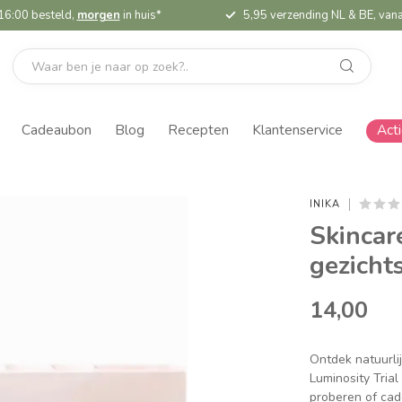
16:00 besteld,
morgen
in huis*
5,95 verzending NL & BE, vana
Cadeaubon
Blog
Recepten
Klantenservice
Act
INIKA
Skincare
gezicht
14,00
Ontdek natuurli
Luminosity Trial
proberen of cad