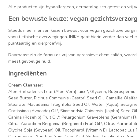
Alle producten zijn hypoallergeen, dermatologisch getest en vrij v
Een bewuste keuze: vegan gezichtsverzor
Steeds meer mensen kiezen bewust voor vegan gezichtsverzorging
vanuit ethische overwegingen. INIKA gaat hierin verder dan veel me
plantaardig en dierproefvrij.
Daarnaast zijn de formules vrij van agressieve chemicaliën, waard
meest gevoelige huid.
Ingrediënten
Cream Cleanser:
Aloe Barbadensis Leaf (Aloe Vera) Juice*, Glycerin, Butyrosperm
Seed Butter, Ricinus Communis (Castor) Seed Oil, Camellia Oleifer
Stearate, Macadamia Integrifolia Seed Oil, Water (Aqua), Selaginel
Gratissima (Avocado) Oil*, Simmondsia Chinensis (Jojoba) Seed Oil
Canina (Rosehip) Fruit Oil*, Pelargonium Graveolens (Geranium) Fl
Citrus Aurantium Bergamia (Bergamot) Fruit Oil*, Citrus Aurantifoli
Glycine Soja (Soybean) Oil, Tocopherol (Vitamin E), Lactobacillus
Carrageenan, Xanthan Gum, Citric Acid, Sodium Levulinate+, Sodiu