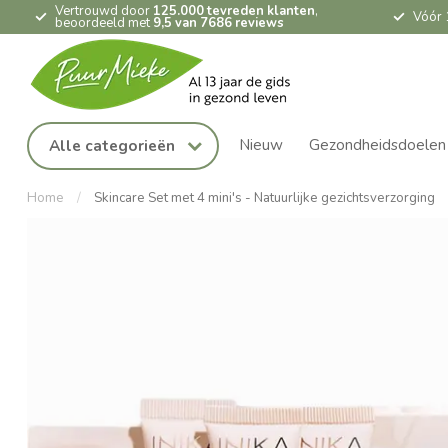
Vertrouwd door
125.000 tevreden klanten
,
Vóór 
beoordeeld met
9,5 van 7686 reviews
Nieuw
Gezondheidsdoelen
Alle categorieën
Home
/
Skincare Set met 4 mini's - Natuurlijke gezichtsverzorging