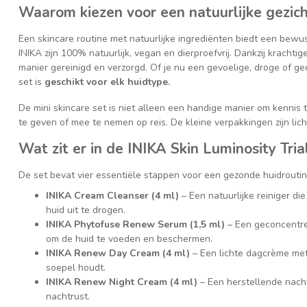
Waarom kiezen voor een natuurlijke gezich
Een skincare routine met natuurlijke ingrediënten biedt een bewu
INIKA zijn 100% natuurlijk, vegan en dierproefvrij. Dankzij kracht
manier gereinigd en verzorgd. Of je nu een gevoelige, droge of g
set is
geschikt voor elk huidtype.
De mini skincare set is niet alleen een handige manier om kenni
te geven of mee te nemen op reis. De kleine verpakkingen zijn lich
Wat zit er in de INIKA Skin Luminosity Tri
De set bevat vier essentiële stappen voor een gezonde huidroutin
INIKA Cream Cleanser (4 ml)
– Een natuurlijke reiniger d
huid uit te drogen.
INIKA Phytofuse Renew Serum (1,5 ml)
– Een geconcentre
om de huid te voeden en beschermen.
INIKA Renew Day Cream (4 ml)
– Een lichte dagcrème met
soepel houdt.
INIKA Renew Night Cream (4 ml)
– Een herstellende nacht
nachtrust.