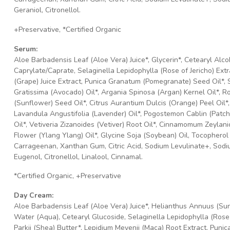
Geraniol, Citronellol.
+Preservative, *Certified Organic
Serum:
Aloe Barbadensis Leaf (Aloe Vera) Juice*, Glycerin*, Cetearyl Alc
Caprylate/Caprate, Selaginella Lepidophylla (Rose of Jericho) Extr
(Grape) Juice Extract, Punica Granatum (Pomegranate) Seed Oil*, 
Gratissima (Avocado) Oil*, Argania Spinosa (Argan) Kernel Oil*, R
(Sunflower) Seed Oil*, Citrus Aurantium Dulcis (Orange) Peel Oil
Lavandula Angustifolia (Lavender) Oil*, Pogostemon Cablin (Patcho
Oil*, Vetiveria Zizanoides (Vetiver) Root Oil*, Cinnamomum Zeyla
Flower (Ylang Ylang) Oil*, Glycine Soja (Soybean) Oil, Tocopherol (
Carrageenan, Xanthan Gum, Citric Acid, Sodium Levulinate+, Sodi
Eugenol, Citronellol, Linalool, Cinnamal.
*Certified Organic, +Preservative
Day Cream:
Aloe Barbadensis Leaf (Aloe Vera) Juice*, Helianthus Annuus (Sunf
Water (Aqua), Cetearyl Glucoside, Selaginella Lepidophylla (Rose
Parkii (Shea) Butter*, Lepidium Meyenii (Maca) Root Extract, Pun