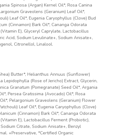
rgania Spinosa (Argan) Kernel Oil*, Rosa Canina
Pelargonium Graveolens (Geranium) Leaf Oil*,
uli) Leaf Oil*, Eugenia Caryophyllus (Clove) Bud
nicum (Cinnamon) Bark Oil*, Cananga Odorata
(Vitamin E), Glyceryl Caprylate, Lactobacillus
ric Acid, Sodium Levulinate+, Sodium Anisate+,
enol, Citronellol, Linalool.
(Shea) Butter*, Helianthus Annuus (Sunflower)
 Lepidophylla (Rose of Jericho) Extract, Glycerin,
 Punica Granatum (Pomegranate) Seed Oil*, Argania
il*, Persea Gratissima (Avocado) Oil*, Rosa
l Oil*, Pelargonium Graveolens (Geranium) Flower
atchouli) Leaf Oil*, Eugenia Caryophyllus (Clove)
eylanicum (Cinnamon) Bark Oil*, Cananga Odorata
Vitamin E), Lactobacillus Ferment (Probiotic),
, Sodium Citrate, Sodium Anisate+, Benzyl
mal. +Preservative, *Certified Organic