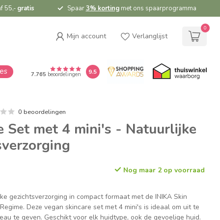
f 55,-
gratis
Spaar
3% korting
met ons spaarprogramma
0
Mijn account
Verlanglijst
ies
9.5
7.765
beoordelingen
0 beoordelingen
 Set met 4 mini's - Natuurlijke
sverzorging
Nog maar 2 op voorraad
jke gezichtsverzorging in compact formaat met de INIKA Skin
 Regime. Deze vegan skincare set met 4 mini's is ideaal om uit te
eau te geven. Geschikt voor elk huidtype, ook de gevoelige huid.