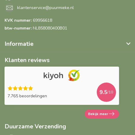
klantenservice@puurmieke.nl
KVK nummer:
69956618
btw-nummer:
NL858080400B01
Informatie
Klanten reviews
9.5
/10
7.765 beoordelingen
Bekijk meer
Duurzame Verzending