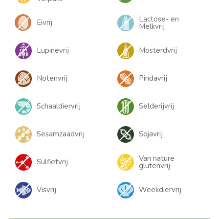
Lactose- en
Eivrij
Melkvrij
Lupinevrij
Mosterdvrij
Notenvrij
Pindavrij
Schaaldiervrij
Selderijvrij
Sesamzaadvrij
Sojavrij
Van nature
Sulfietvrij
glutenvrij
Visvrij
Weekdiervrij