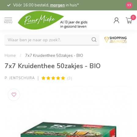
Vóór 16:00 besteld,
morgen
in huis*
5,
9.5
0
MENU
Home
/
7x7 Kruidenthee 50zakjes - BIO
7x7 Kruidenthee 50zakjes - BIO
(3)
P. JENTSCHURA