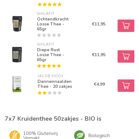
SHILAFIT
Ochtendkracht
Losse Thee -
€11,95
65gr
SHILAFIT
Diepe Rust
Losse Thee -
€11,95
65gr
JACOB HOOY
Dennennaalden
€4,99
Thee - 20 zakjes
7x7 Kruidenthee 50zakjes - BIO is
100% Glutenvrij
Biologisch
Verpakt