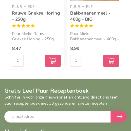
PUUR MIEKE
PUUR MIEKE
Y
Rauwe Griekse Honing
Bakbananenmeel -
H
- 250g
400g - BIO
r
z
Puur Mieke Rauwe
Puur Mieke
Y
Griekse Honing - 250g
Bakbananenmeel - 400g -
H
Deze he...
BIO Een bak...
r
8,47
8,99
1
Gratis Leef Puur Receptenboek
Schrijf je in voor onze nieuwsbrief en ontvang direct ons leef
puur receptenboek met 30 gezonde en snelle recepten