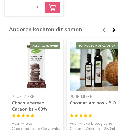
Anderen kochten dit samen
ALLERGENENVRIJ
TOPKEUZE VAN KLANTEN
PUUR MIEKE
PUUR MIEKE
C
Chocoladereep
Coconut Aminos - BIO
V
Cacaonibs - 60%
F
Cacao - BIO
A
Puur Mieke
Puur Mieke Biologische
V
Chocoladereep Cacaonibs
Coconut Aminos - 250ml
b