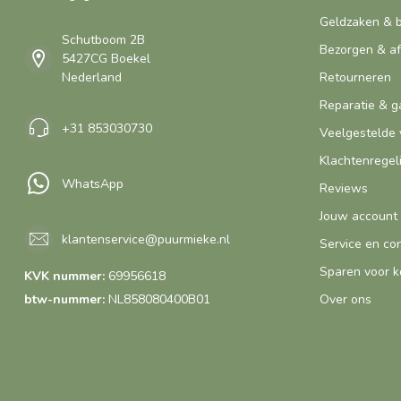
Geldzaken & 
Schutboom 2B
Bezorgen & a
5427CG Boekel
Nederland
Retourneren
Reparatie & g
+31 853030730
Veelgestelde 
Klachtenregel
WhatsApp
Reviews
Jouw account
klantenservice@puurmieke.nl
Service en co
Sparen voor k
KVK nummer:
69956618
btw-nummer:
NL858080400B01
Over ons