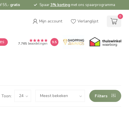
f 55,-
gratis
Spaar
3% korting
met ons spaarprogramma
0
Mijn account
Verlanglijst
ies
9.5
7.765
beoordelingen
Toon:
Filters