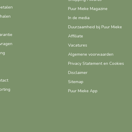
betalen
Puur Mieke Magazine
fhalen
In de media
Duurzaamheid bij Puur Mieke
arantie
Affiliate
vragen
Vacatures
ing
Algemene voorwaarden
Privacy Statement en Cookies
Disclaimer
ntact
Sitemap
orting
Puur Mieke App