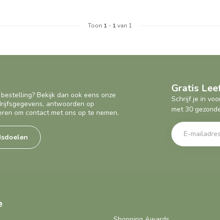
Toon
1
-
1
van 1
Gratis Le
 bestelling? Bekijk dan ook eens onze
Schrijf je in v
edrijfsgegevens, antwoorden op
met 30 gezonde
eren om contact met ons op te nemen.
dsdoelen
e
Shopping Awards