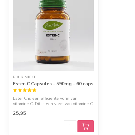
PUUR MIEKE
Ester-C Capsules - 590mg - 60 caps
Ester C is een efficiënte vorm van
vitamine C. Dit is een vorm van vitamine C
wa...
25,95