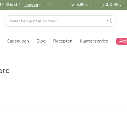
16:00 besteld,
morgen
in huis*
5,95 verzending NL & BE, vana
Cadeaubon
Blog
Recepten
Klantenservice
Act
erc