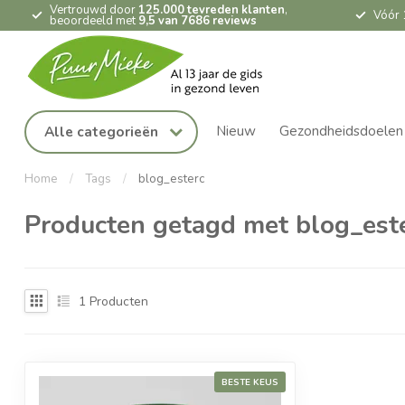
Vertrouwd door
125.000 tevreden klanten
,
Vóór 
beoordeeld met
9,5 van 7686 reviews
Nieuw
Gezondheidsdoelen
Alle categorieën
Home
/
Tags
/
blog_esterc
Producten getagd met blog_est
1
Producten
BESTE KEUS