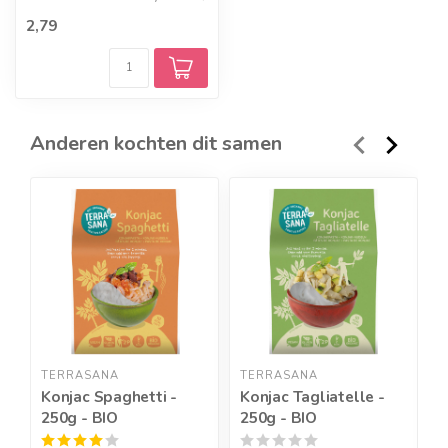
slechts 10 kcal per 100 g...
2,79
Anderen kochten dit samen
TERRASANA
TERRASANA
S
Konjac Spaghetti -
Konjac Tagliatelle -
K
250g - BIO
250g - BIO