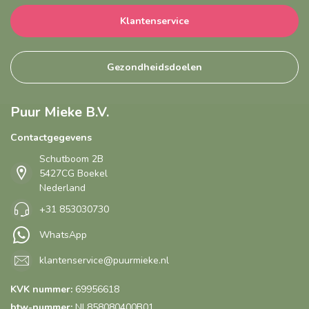
Klantenservice
Gezondheidsdoelen
Puur Mieke B.V.
Contactgegevens
Schutboom 2B
5427CG Boekel
Nederland
+31 853030730
WhatsApp
klantenservice@puurmieke.nl
KVK nummer:
69956618
btw-nummer:
NL858080400B01