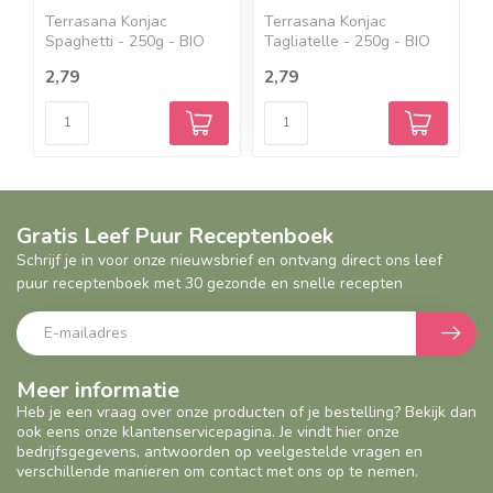
Terrasana Konjac
Terrasana Konjac
S
Spaghetti - 250g - BIO
Tagliatelle - 250g - BIO
c
Geniet...
Geni...
k
2,79
2,79
4
Gratis Leef Puur Receptenboek
Schrijf je in voor onze nieuwsbrief en ontvang direct ons leef
puur receptenboek met 30 gezonde en snelle recepten
Meer informatie
Heb je een vraag over onze producten of je bestelling? Bekijk dan
ook eens onze klantenservicepagina. Je vindt hier onze
bedrijfsgegevens, antwoorden op veelgestelde vragen en
verschillende manieren om contact met ons op te nemen.