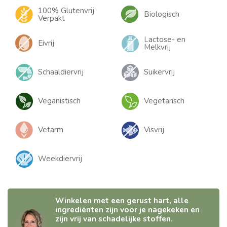
100% Glutenvrij
Biologisch
Verpakt
Lactose- en
Eivrij
Melkvrij
Schaaldiervrij
Suikervrij
Veganistisch
Vegetarisch
Vetarm
Visvrij
Weekdiervrij
Winkelen met een gerust hart, alle
ingrediënten zijn voor je nagekeken en
zijn vrij van schadelijke stoffen.