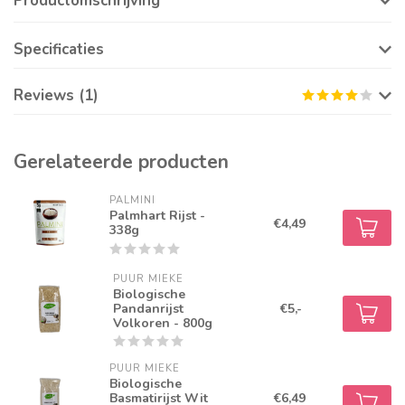
Productomschrijving
Specificaties
Reviews (1)
Gerelateerde producten
PALMINI
Palmhart Rijst -
€4,49
338g
PUUR MIEKE
Biologische
Pandanrijst
€5,-
Volkoren - 800g
PUUR MIEKE
Biologische
Basmatirijst Wit
€6,49