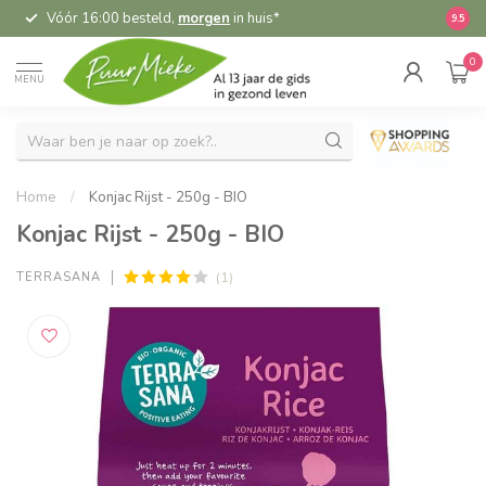
Vóór 16:00 besteld,
morgen
in huis*
5,
9.5
0
MENU
Home
/
Konjac Rijst - 250g - BIO
Konjac Rijst - 250g - BIO
(1)
TERRASANA