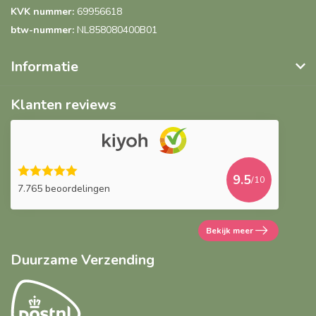
KVK nummer:
69956618
btw-nummer:
NL858080400B01
Informatie
Klanten reviews
9.5
/10
7.765 beoordelingen
Bekijk meer
Duurzame Verzending