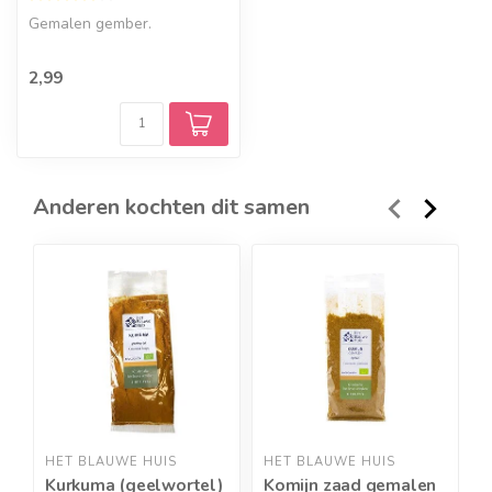
Gemalen gember.
2,99
Anderen kochten dit samen
HET BLAUWE HUIS
HET BLAUWE HUIS
H
Kurkuma (geelwortel)
Komijn zaad gemalen
K