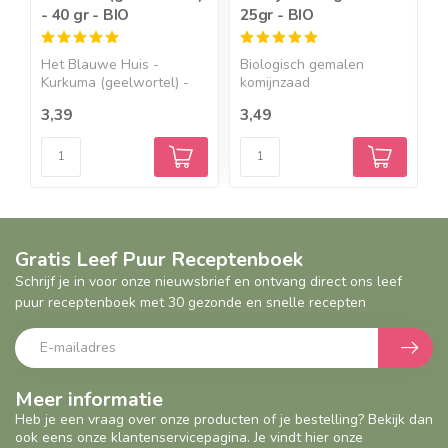
- 40 gr - BIO
25gr - BIO
2
Het Blauwe Huis -
Biologisch gemalen
B
Kurkuma (geelwortel) -
komijnzaad
g
40 gr ...
Ingrediëntenkomi...
I
3,39
3,49
2
Gratis Leef Puur Receptenboek
Schrijf je in voor onze nieuwsbrief en ontvang direct ons leef
puur receptenboek met 30 gezonde en snelle recepten
Meer informatie
Heb je een vraag over onze producten of je bestelling? Bekijk dan
ook eens onze klantenservicepagina. Je vindt hier onze