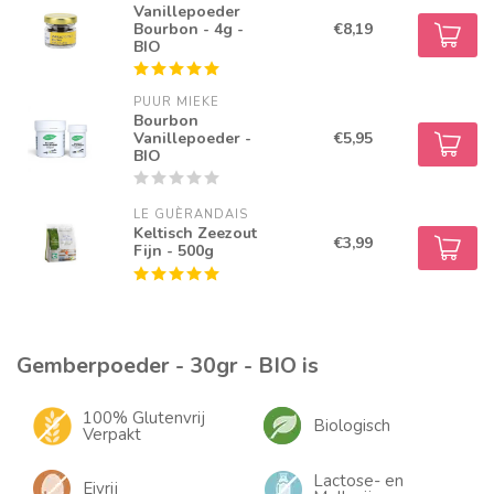
Vanillepoeder
Bourbon - 4g -
€8,19
BIO
PUUR MIEKE
Bourbon
Vanillepoeder -
€5,95
BIO
LE GUÈRANDAIS
Keltisch Zeezout
€3,99
Fijn - 500g
Gemberpoeder - 30gr - BIO is
100% Glutenvrij
Biologisch
Verpakt
Lactose- en
Eivrij