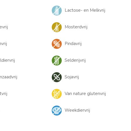
Lactose- en Melkvrij
evrij
Mosterdvrij
vrij
Pindavrij
diervrij
Selderijvrij
zaadvrij
Sojavrij
tvrij
Van nature glutenvrij
j
Weekdiervrij