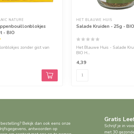
NIC NATURE
HET BLAUWE HUIS
ippenbouillonblokjes
Salade Kruiden - 25g - BI
t - BIO
lonblokjes zonder gist van
Het Blauwe Huis - Salade Kru
BIO H...
4,39
Gratis Le
 bestelling? Bekijk dan ook eens onze
Schrijf je in v
edrijfsgegevens, antwoorden op
met 30 gezonde