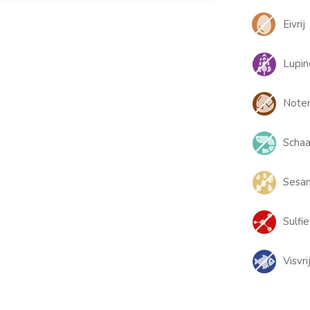
Eivrij
Lupin
Noten
Schaal
Sesam
Sulfie
Visvri