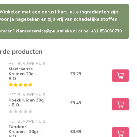
Winkelen met een gerust hart, alle ingrediënten zijn
voor je nagekeken en zijn vrij van schadelijke stoffen.
Vragen?
klantenservice@puurmieke.nl
of bel
+31 853030730
rde producten
HET BLAUWE HUIS
Mexicaanse
Kruiden 20g -
€3,29
BIO
HET BLAUWE HUIS
Koekkruiden 30g
€3,49
- BIO
HET BLAUWE HUIS
Tandoori
Kruiden - 30gr -
€3,69
BIO