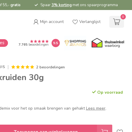
f 55,-
gratis
Spaar
3% korting
met ons spaarprogramma
0
Mijn account
Verlanglijst
ies
9.5
7.765
beoordelingen
2 beoordelingen
UIS
kruiden 30g
Op voorraad
idemix voor het op smaak brengen van gehakt
Lees meer
.
Toevoegen aan winkelwagen