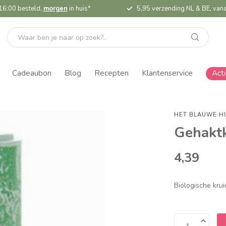
16:00 besteld,
morgen
in huis*
5,95 verzending NL & BE, vana
Cadeaubon
Blog
Recepten
Klantenservice
Act
HET BLAUWE H
Gehakt
4,39
Biologische kru