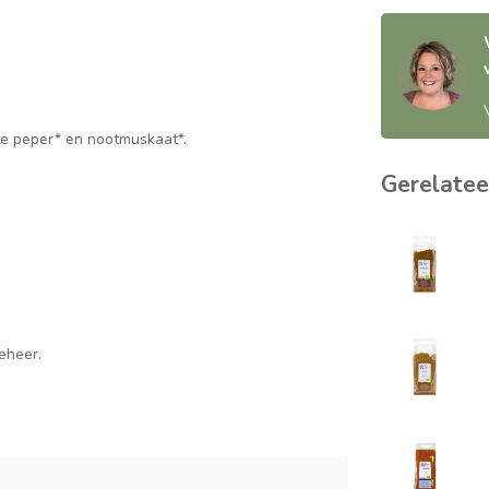
warte peper* en nootmuskaat*.
Gerelatee
eheer.