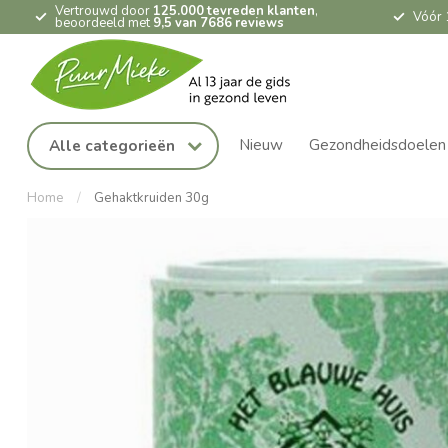
Vertrouwd door
125.000 tevreden klanten
,
Vóór 
beoordeeld met
9,5 van 7686 reviews
Nieuw
Gezondheidsdoelen
Alle categorieën
Home
/
Gehaktkruiden 30g