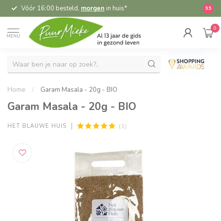
Vóór 16:00 besteld,
morgen
in huis*
5,
9.5
0
MENU
Home
/
Garam Masala - 20g - BIO
Garam Masala - 20g - BIO
(1)
HET BLAUWE HUIS