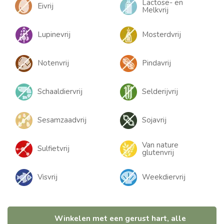
Lactose- en
Eivrij
Melkvrij
Lupinevrij
Mosterdvrij
Notenvrij
Pindavrij
Schaaldiervrij
Selderijvrij
Sesamzaadvrij
Sojavrij
Van nature
Sulfietvrij
glutenvrij
Visvrij
Weekdiervrij
Winkelen met een gerust hart, alle