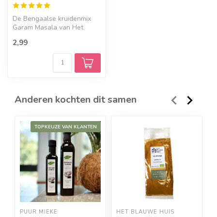
De Bengaalse kruidenmix
Garam Masala van Het
Blauwe Huis is biologisch
2,99
gecertifi...
Anderen kochten dit samen
TOPKEUZE VAN KLANTEN
PUUR MIEKE
HET BLAUWE HUIS
P