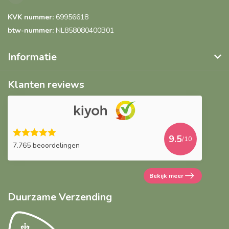
KVK nummer:
69956618
btw-nummer:
NL858080400B01
Informatie
Klanten reviews
9.5
/10
7.765 beoordelingen
Bekijk meer
Duurzame Verzending