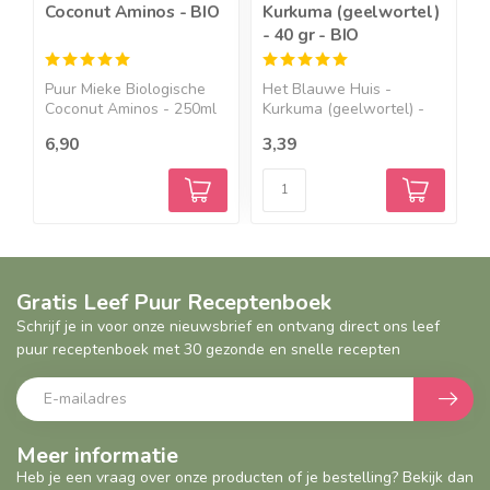
Coconut Aminos - BIO
Kurkuma (geelwortel)
B
- 40 gr - BIO
4
Puur Mieke Biologische
Het Blauwe Huis -
P
Coconut Aminos - 250ml
Kurkuma (geelwortel) -
B
&...
40 gr ...
B
6,90
3,39
8
Gratis Leef Puur Receptenboek
Schrijf je in voor onze nieuwsbrief en ontvang direct ons leef
puur receptenboek met 30 gezonde en snelle recepten
Meer informatie
Heb je een vraag over onze producten of je bestelling? Bekijk dan