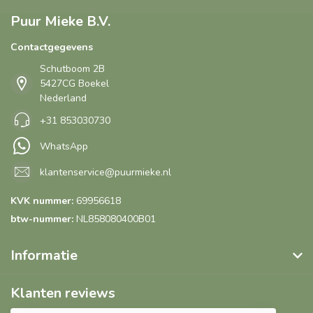
Puur Mieke B.V.
Contactgegevens
Schutboom 2B
5427CG Boekel
Nederland
+31 853030730
WhatsApp
klantenservice@puurmieke.nl
KVK nummer:
69956618
btw-nummer:
NL858080400B01
Informatie
Klanten reviews