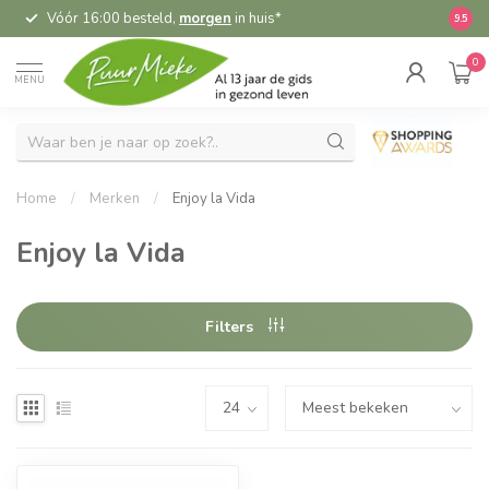
Vóór 16:00 besteld,
morgen
in huis*
5,
9.5
0
MENU
Home
/
Merken
/
Enjoy la Vida
Enjoy la Vida
Filters