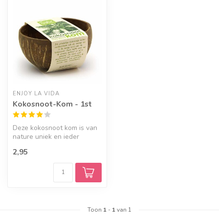
ENJOY LA VIDA
Kokosnoot-Kom - 1st
Deze kokosnoot kom is van
nature uniek en ieder
kommetje is net even
2,95
anders.
Toon
1
-
1
van 1