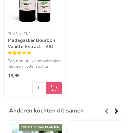
PUUR MIEKE
Madagaskar Bourbon
Vanille Extract - BIO
Een natuurlijke smaakmaker
met een volle, zachte
vanillesmaak. Ideaal voor
18,95
bakke...
Anderen kochten dit samen
TOPKEUZE VAN KLANTEN