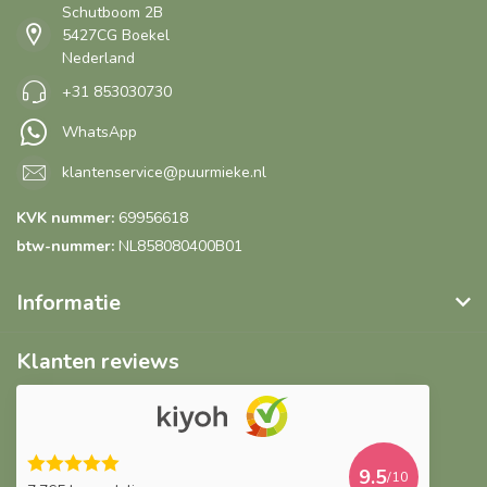
Schutboom 2B
5427CG Boekel
Nederland
+31 853030730
WhatsApp
klantenservice@puurmieke.nl
KVK nummer:
69956618
btw-nummer:
NL858080400B01
Informatie
Klanten reviews
9.5
/10