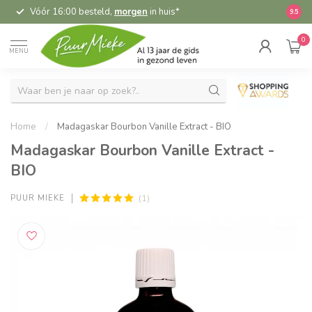
Vóór 16:00 besteld,
morgen
in huis*
5,
9.5
0
MENU
Home
/
Madagaskar Bourbon Vanille Extract - BIO
Madagaskar Bourbon Vanille Extract -
BIO
(1)
PUUR MIEKE