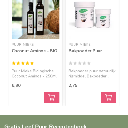
PUUR MIEKE
PUUR MIEKE
P
Coconut Aminos - BIO
Bakpoeder Puur
B
4
Puur Mieke Biologische
Bakpoeder puur natuurlijk
P
Coconut Aminos - 250ml
rijsmiddel Bakpoeder...
B
&...
B
6,90
2,75
8
Gratis Leef Puur Receptenboek