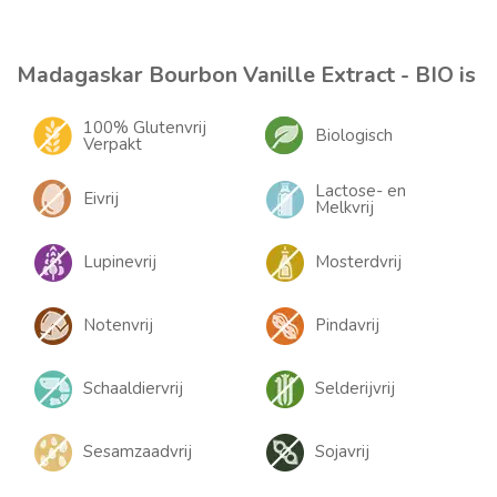
Madagaskar Bourbon Vanille Extract - BIO is
100% Glutenvrij
Biologisch
Verpakt
Lactose- en
Eivrij
Melkvrij
Lupinevrij
Mosterdvrij
Notenvrij
Pindavrij
Schaaldiervrij
Selderijvrij
Sesamzaadvrij
Sojavrij