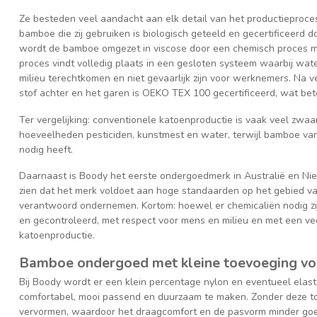
Ze besteden veel aandacht aan elk detail van het productieproces
bamboe die zij gebruiken is biologisch geteeld en gecertificeerd 
wordt de bamboe omgezet in viscose door een chemisch proces met
proces vindt volledig plaats in een gesloten systeem waarbij wat
milieu terechtkomen en niet gevaarlijk zijn voor werknemers. Na v
stof achter en het garen is OEKO TEX 100 gecertificeerd, wat bete
Ter vergelijking: conventionele katoenproductie is vaak veel zwaa
hoeveelheden pesticiden, kunstmest en water, terwijl bamboe van
nodig heeft.
Daarnaast is Boody het eerste ondergoedmerk in Australië en Nie
zien dat het merk voldoet aan hoge standaarden op het gebied van
verantwoord ondernemen. Kortom: hoewel er chemicaliën nodig zij
en gecontroleerd, met respect voor mens en milieu en met een ve
katoenproductie.
Bamboe ondergoed met kleine toevoeging vo
Bij Boody wordt er een klein percentage nylon en eventueel ela
comfortabel, mooi passend en duurzaam te maken. Zonder deze toe
vervormen, waardoor het draagcomfort en de pasvorm minder goed