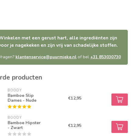
Winkelen met een gerust hart, alle ingrediënten zijn
voor je nagekeken en zijn vrij van schadelijke stoffen.
Vragen?
klantenservice@puurmieke.nl
of bel
+31 853030730
rde producten
BOODY
Bamboe Slip
€12,95
Dames - Nude
BOODY
Bamboe Hipster
€12,95
- Zwart