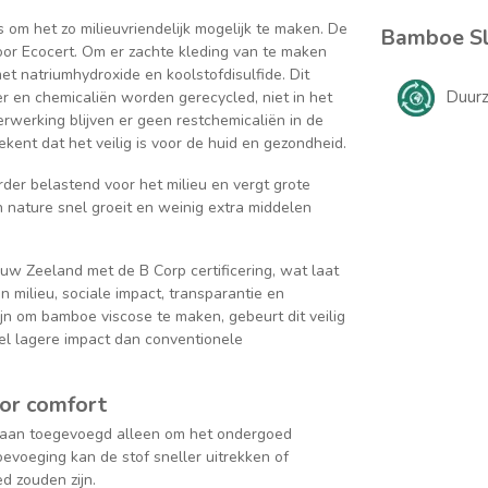
 om het zo milieuvriendelijk mogelijk te maken. De
Bamboe Sli
door Ecocert. Om er zachte kleding van te maken
 natriumhydroxide en koolstofdisulfide. Dit
Duur
er en chemicaliën worden gerecycled, niet in het
erwerking blijven er geen restchemicaliën in de
kent dat het veilig is voor de huid en gezondheid.
rder belastend voor het milieu en vergt grote
 nature snel groeit en weinig extra middelen
uw Zeeland met de B Corp certificering, wat laat
 milieu, sociale impact, transparantie en
n om bamboe viscose te maken, gebeurt dit veilig
el lagere impact dan conventionele
or comfort
staan toegevoegd alleen om het ondergoed
voeging kan de stof sneller uitrekken of
 zouden zijn.