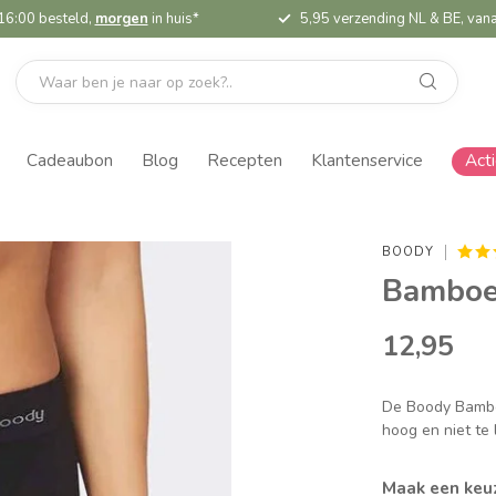
16:00 besteld,
morgen
in huis*
5,95 verzending NL & BE, vana
Cadeaubon
Blog
Recepten
Klantenservice
Act
BOODY
Bamboe 
12,95
De Boody Bamboe
hoog en niet te
Maak een keu