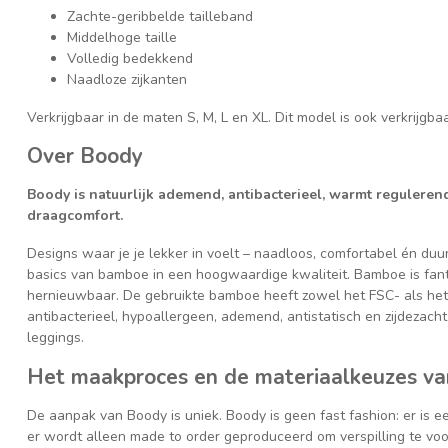
Zachte-geribbelde tailleband
Middelhoge taille
Volledig bedekkend
Naadloze zijkanten
Verkrijgbaar in de maten S, M, L en XL. Dit model is ook verkrijgba
Over Boody
Boody is natuurlijk ademend, antibacterieel, warmt regulere
draagcomfort.
Designs waar je je lekker in voelt – naadloos, comfortabel én du
basics van bamboe in een hoogwaardige kwaliteit. Bamboe is fantas
hernieuwbaar. De gebruikte bamboe heeft zowel het FSC- als he
antibacterieel, hypoallergeen, ademend, antistatisch en zijdezach
leggings.
Het maakproces en de materiaalkeuzes v
De aanpak van Boody is uniek. Boody is geen fast fashion: er is e
er wordt alleen made to order geproduceerd om verspilling te vo