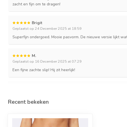
zacht en fijn om te dragen!
Brigit
Geplaatst op 24 December 2025 at 18:59
Superfijn ondergoed. Mooie pasvorm. De nieuwe versie lijkt wa
M.
Geplaatst op 16 December 2025 at 07:29
Een fijne zachte slip! Hij zit heerlijk!
Irma
Geplaatst op 30 November 2025 at 22:37
Recent bekeken
Heerlijk zittend en mooi ondergoed. Blijft ook na vele wasbeur
Rita