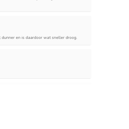
t dunner en is daardoor wat sneller droog.
ten goed.