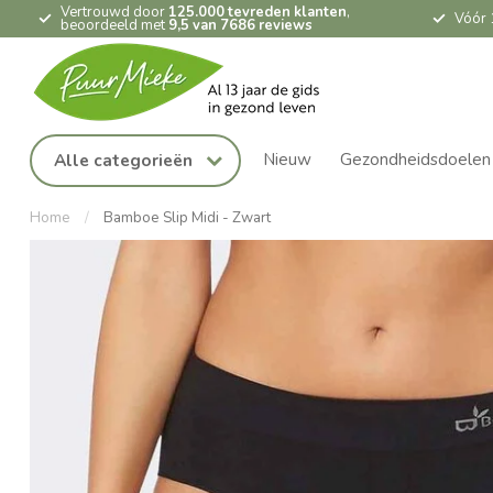
Vertrouwd door
125.000 tevreden klanten
,
Vóór 
beoordeeld met
9,5 van 7686 reviews
Nieuw
Gezondheidsdoelen
Alle categorieën
Home
/
Bamboe Slip Midi - Zwart