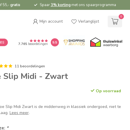
f 55,-
gratis
Spaar
3% korting
met ons spaarprogramma
0
Mijn account
Verlanglijst
ies
9.5
7.765
beoordelingen
11 beoordelingen
Slip Midi - Zwart
Op voorraad
 Slip Midi Zwart is de middenweg in klassiek ondergoed, niet te
 laag.
Lees meer
.
ze:
*