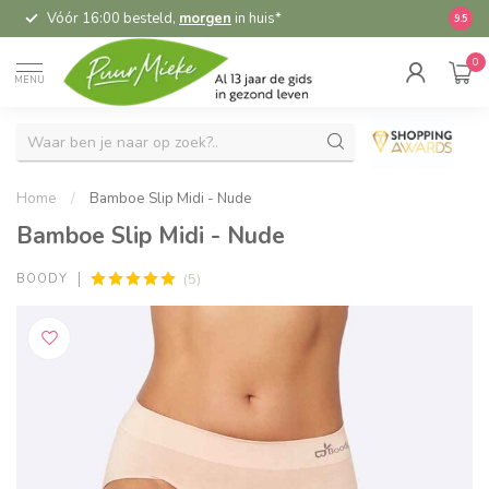
Vóór 16:00 besteld,
morgen
in huis*
5,
9.5
0
MENU
Home
/
Bamboe Slip Midi - Nude
Bamboe Slip Midi - Nude
(5)
BOODY