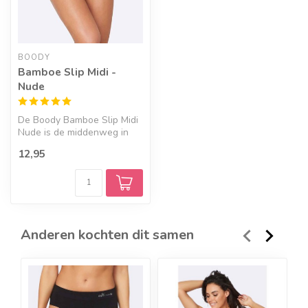
BOODY
Bamboe Slip Midi -
Nude
De Boody Bamboe Slip Midi
Nude is de middenweg in
klassiek ondergoed, niet te
12,95
ho...
Anderen kochten dit samen