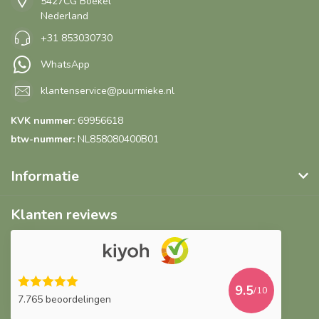
5427CG Boekel
Nederland
+31 853030730
WhatsApp
klantenservice@puurmieke.nl
KVK nummer:
69956618
btw-nummer:
NL858080400B01
Informatie
Klanten reviews
9.5
/10
7.765 beoordelingen