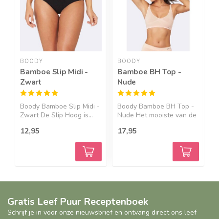
BOODY
BOODY
Bamboe Slip Midi -
Bamboe BH Top -
Zwart
Nude
P
Boody Bamboe Slip Midi -
Boody Bamboe BH Top -
B
Zwart De Slip Hoog is...
Nude Het mooiste van de
P
...
b
12,95
17,95
2
Gratis Leef Puur Receptenboek
Schrijf je in voor onze nieuwsbrief en ontvang direct ons leef