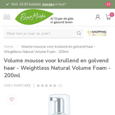
Vóór 16:00 besteld,
morgen
in huis*
5,
9.5
0
MENU
Home
/
Volume mousse voor krullend en golvend haar -
Weightless Natural Volume Foam - 200ml
Volume mousse voor krullend en golvend
haar - Weightless Natural Volume Foam -
200ml
(0)
CHEY HAIRCARE