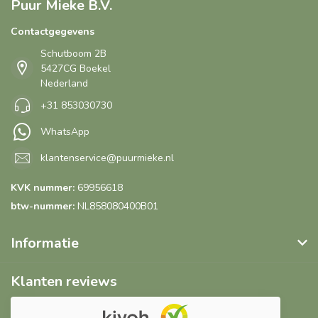
Puur Mieke B.V.
Contactgegevens
Schutboom 2B
5427CG Boekel
Nederland
+31 853030730
WhatsApp
klantenservice@puurmieke.nl
KVK nummer:
69956618
btw-nummer:
NL858080400B01
Informatie
Klanten reviews