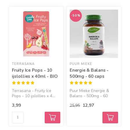
Geef een seintje
-50%
TERRASANA
PUUR MIEKE
P
Fruity Ice Pops - 10
Energie & Balans -
H
ijslollies x 40ml - BIO
500mg - 60 caps
D
Terrasana - Fruity Ice
Puur Mieke Energie &
S
Pops - 10 ijslollies x 4...
Balans - 500mg - 60
p
capsul...
H
3,99
12,97
1
25,95