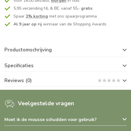
Vóór 16:00 besteld,
morgen
in huis*
5,95 verzending NL & BE, vanaf 55,-
gratis
Spaar
3% korting
met ons spaarprogramma
Al 9 jaar op rij
winnaar van de Shopping Awards
Productomschrijving
Specificaties
Reviews (0)
Veelgestelde vragen
Moet ik de mousse schudden voor gebruik?
Ja. Door de plantaardige ingrediënten kan de mousse uitzakken,