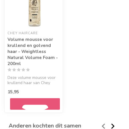
CHEY HAIRCARE
Volume mousse voor
krullend en golvend
haar - Weightless
Natural Volume Foam -
200ml
Deze volume mousse voor
krullend haar van Chey
Haircare geeft golven,
15,95
krullen en...
Anderen kochten dit samen