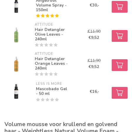
Angelroot
Volume Spray -
€30,-
150ml
ATTITUDE
Hair Detangler
€11,90
Olive Leaves -
€9,52
240ml
ATTITUDE
Hair Detangler
€11,90
Orange Leaves -
€9,52
240ml
LESS IS MORE
Mascobado Gel
€16,-
- 50 ml
Volume mousse voor krullend en golvend
haar - Weightless Natural Volume Foam -