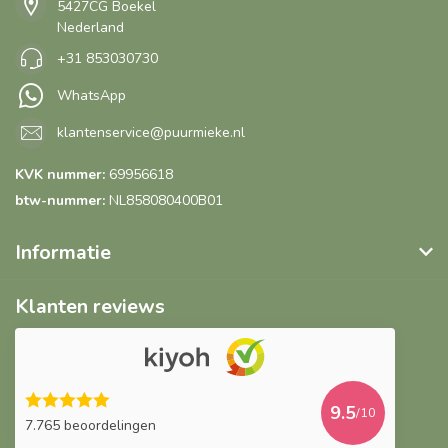
5427CG Boekel
Nederland
+31 853030730
WhatsApp
klantenservice@puurmieke.nl
KVK nummer:
69956618
btw-nummer:
NL858080400B01
Informatie
Klanten reviews
9.5
/10
7.765 beoordelingen