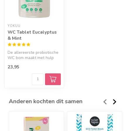
YOKUU
WC Tablet Eucalyptus
& Mint
De allereerste probiotische
WC bom maakt met hulp
van duizenden goede
23,95
bacteriën ...
Anderen kochten dit samen