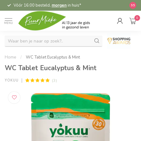
Vóór 16:00 besteld,
morgen
in huis*
5,
9.5
0
MENU
Home
/
WC Tablet Eucalyptus & Mint
WC Tablet Eucalyptus & Mint
(3)
YOKUU