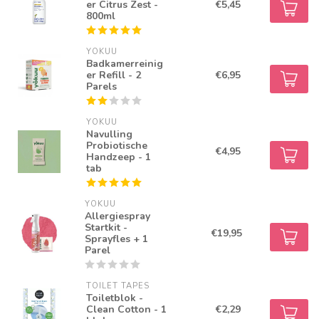
er Citrus Zest -
€5,45
800ml
YOKUU
Badkamerreinig
er Refill - 2
€6,95
Parels
YOKUU
Navulling
Probiotische
€4,95
Handzeep - 1
tab
YOKUU
Allergiespray
Startkit -
€19,95
Sprayfles + 1
Parel
TOILET TAPES
Toiletblok -
Clean Cotton - 1
€2,29