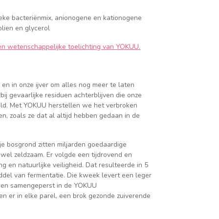
ieke bacteriënmix, anionogene en kationogene
olien en glycerol
 en wetenschappelijke toelichting van YOKUU.
n in onze ijver om alles nog meer te laten
j gevaarlijke residuen achterblijven die onze
teld. Met YOKUU herstellen we het verbroken
 zoals ze dat al altijd hebben gedaan in de
je bosgrond zitten miljarden goedaardige
wel zeldzaam. Er volgde een tijdrovend en
g en natuurlijke veiligheid. Dat resulteerde in 5
el van fermentatie. Die kweek levert een leger
rden samengeperst in de YOKUU
ten er in elke parel, een brok gezonde zuiverende