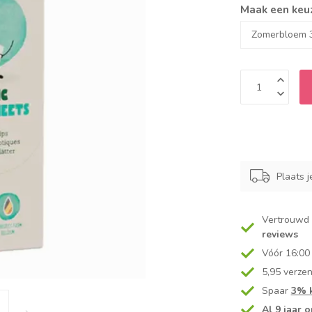
Maak een keu
Plaats j
Vertrouwd
reviews
Vóór 16:00
5,95 verze
Spaar
3% k
Al 9 jaar o