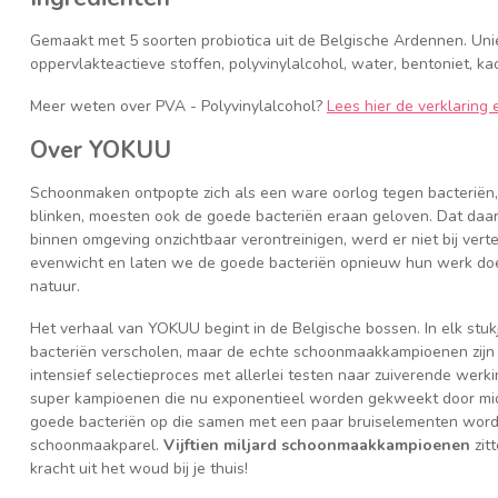
Gemaakt met 5 soorten probiotica uit de Belgische Ardennen. Un
oppervlakteactieve stoffen, polyvinylalcohol, water, bentoniet, ka
Meer weten over PVA - Polyvinylalcohol?
Lees hier de verklaring
Over YOKUU
Schoonmaken ontpopte zich als een ware oorlog tegen bacteriën, e
blinken, moesten ook de goede bacteriën eraan geloven. Dat daarbi
binnen omgeving onzichtbaar verontreinigen, werd er niet bij ver
evenwicht en laten we de goede bacteriën opnieuw hun werk doen,
natuur.
Het verhaal van YOKUU begint in de Belgische bossen. In elk stuk
bacteriën verscholen, maar de echte schoonmaakkampioenen zijn 
intensief selectieproces met allerlei testen naar zuiverende werkin
super kampioenen die nu exponentieel worden gekweekt door midd
goede bacteriën op die samen met een paar bruiselementen wo
schoonmaakparel.
Vijftien miljard schoonmaakkampioenen
zit
kracht uit het woud bij je thuis!