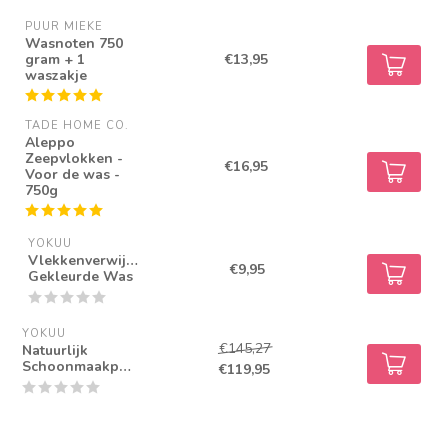
PUUR MIEKE
Wasnoten 750
gram + 1
€13,95
waszakje
TADE HOME CO.
Aleppo
Zeepvlokken -
€16,95
Voor de was -
750g
YOKUU
Vlekkenverwijderaar
€9,95
Gekleurde Was
YOKUU
€145,27
Natuurlijk
Schoonmaakpakket
€119,95