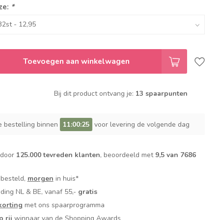
ze:
*
Toevoegen aan winkelwagen
Bij dit product ontvang je:
13 spaarpunten
e bestelling binnen
11:00:24
voor levering de volgende dag
 door
125.000 tevreden klanten
, beoordeeld met
9,5 van 7686
 besteld,
morgen
in huis*
nding NL & BE, vanaf 55,-
gratis
orting
met ons spaarprogramma
p rij
winnaar van de Shopping Awards