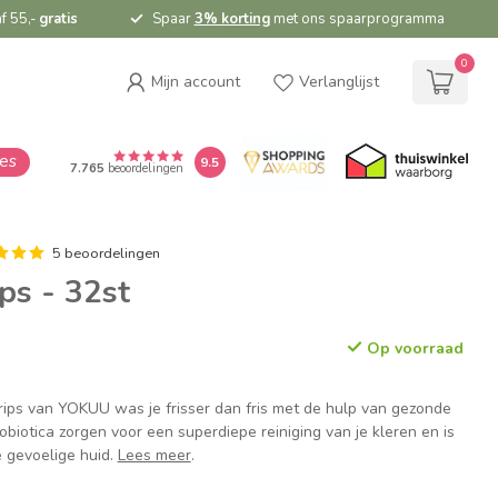
f 55,-
gratis
Spaar
3% korting
met ons spaarprogramma
0
Mijn account
Verlanglijst
ies
9.5
7.765
beoordelingen
5 beoordelingen
ps - 32st
Op voorraad
ips van YOKUU was je frisser dan fris met de hulp van gezonde
obiotica zorgen voor een superdiepe reiniging van je kleren en is
e gevoelige huid.
Lees meer
.