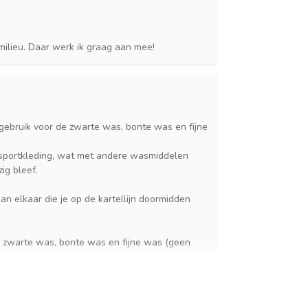
t milieu. Daar werk ik graag aan mee!
 gebruik voor de zwarte was, bonte was en fijne
 sportkleding, wat met andere wasmiddelen
ig bleef.
aan elkaar die je op de kartellijn doormidden
de zwarte was, bonte was en fijne was (geen
d goed uitgaan, dus daar blijf ik
liere merk A...l voor gebruiken die perfect