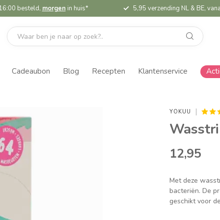
16:00 besteld,
morgen
in huis*
5,95 verzending NL & BE, vana
Cadeaubon
Blog
Recepten
Klantenservice
Act
YOKUU
Wasstri
12,95
Met deze wasstr
bacteriën. De pr
geschikt voor d