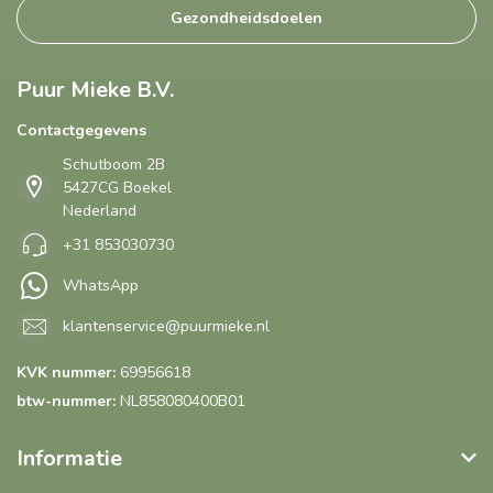
Gezondheidsdoelen
Puur Mieke B.V.
Contactgegevens
Schutboom 2B
5427CG Boekel
Nederland
+31 853030730
WhatsApp
klantenservice@puurmieke.nl
KVK nummer:
69956618
btw-nummer:
NL858080400B01
Informatie