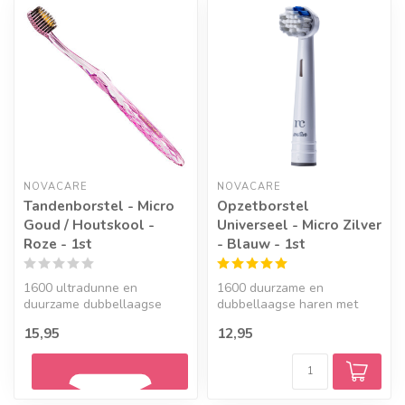
Geef een seintje
NOVACARE
NOVACARE
Tandenborstel - Micro
Opzetborstel
Goud / Houtskool -
Universeel - Micro Zilver
Roze - 1st
- Blauw - 1st
1600 ultradunne en
1600 duurzame en
duurzame dubbellaagse
dubbellaagse haren met
borstelharen die speciaal
microzilver! Kleur: blauw
15,95
12,95
zijn afgerond...