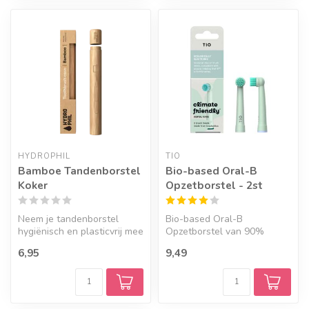
HYDROPHIL
TIO
Bamboe Tandenborstel
Bio-based Oral-B
Koker
Opzetborstel - 2st
Neem je tandenborstel
Bio-based Oral-B
hygiënisch en plasticvrij mee
Opzetborstel van 90%
in deze duurzame
bioplastic, met borstelharen
6,95
9,49
tandenborst...
van plantaard...