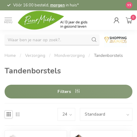
Vóór 16:00 besteld,
morgen
in huis*
5,
9.5
0
MENU
Home
/
Verzorging
/
Mondverzorging
/
Tandenborstels
Tandenborstels
Filters