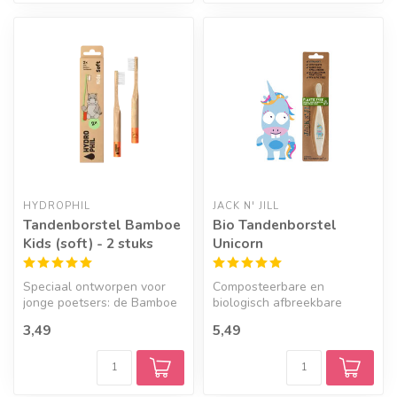
HYDROPHIL
JACK N' JILL
Tandenborstel Bamboe
Bio Tandenborstel
Kids (soft) - 2 stuks
Unicorn
Speciaal ontworpen voor
Composteerbare en
jonge poetsers: de Bamboe
biologisch afbreekbare
Tandenborstel voor
tandenborstel Unicorn voor
3,49
5,49
kinderen. D...
de allerklei...