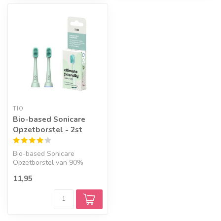
TIO
Bio-based Sonicare
Opzetborstel - 2st
Bio-based Sonicare
Opzetborstel van 90%
bioplastic, met borstelharen
11,95
van plantaa...