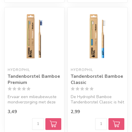
Geef een seintje
HYDROPHIL
HYDROPHIL
Tandenborstel Bamboe
Tandenborstel Bamboe
Premium
Classic
Ervaar een milieubewuste
De Hydrophil Bamboe
mondverzorging met deze
Tandenborstel Classic is hét
Tandenborstel Bamboe
duurzame alternatief voor je
3,49
2,99
Premium va...
da...