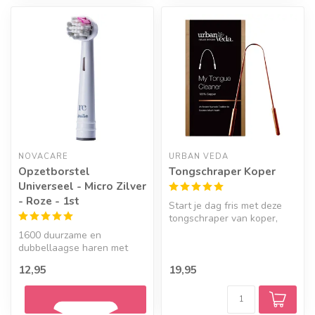
Geef een seintje
NOVACARE
URBAN VEDA
Opzetborstel
Tongschraper Koper
Universeel - Micro Zilver
- Roze - 1st
Start je dag fris met deze
tongschraper van koper,
geïnspireerd op de principes
1600 duurzame en
...
dubbellaagse haren met
microzilver! Kleur: Roze
12,95
19,95