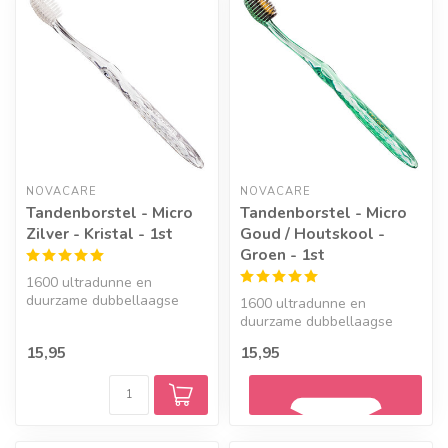
NOVACARE
NOVACARE
Tandenborstel - Micro
Tandenborstel - Micro
Zilver - Kristal - 1st
Goud / Houtskool -
Groen - 1st
1600 ultradunne en
duurzame dubbellaagse
1600 ultradunne en
borstelharen die speciaal
duurzame dubbellaagse
zijn afgerond...
borstelharen die speciaal
15,95
15,95
zijn afgerond...