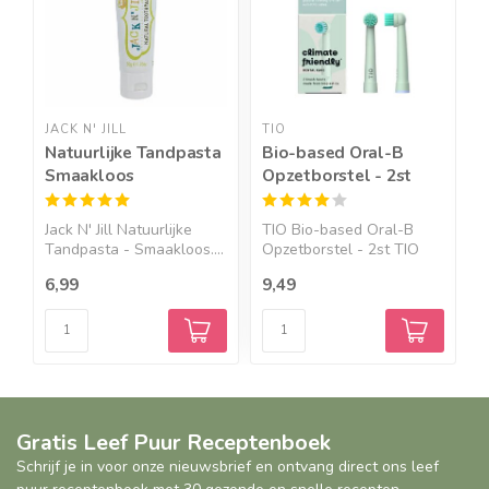
JACK N' JILL
TIO
T
Natuurlijke Tandpasta
Bio-based Oral-B
W
Smaakloos
Opzetborstel - 2st
Jack N' Jill Natuurlijke
TIO Bio-based Oral-B
T
Tandpasta - Smaakloos....
Opzetborstel - 2st TIO
W
ve...
d
6,99
9,49
1
Gratis Leef Puur Receptenboek
Schrijf je in voor onze nieuwsbrief en ontvang direct ons leef