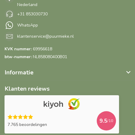
Nederland
+31 853030730
WhatsApp
klantenservice@puurmieke.nl
KVK nummer:
69956618
btw-nummer:
NL858080400B01
Informatie
Klanten reviews
9.5
/10
7.765 beoordelingen