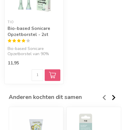
TIO
Bio-based Sonicare
Opzetborstel - 2st
Bio-based Sonicare
Opzetborstel van 90%
bioplastic, met borstelharen
11,95
van plantaa...
Anderen kochten dit samen