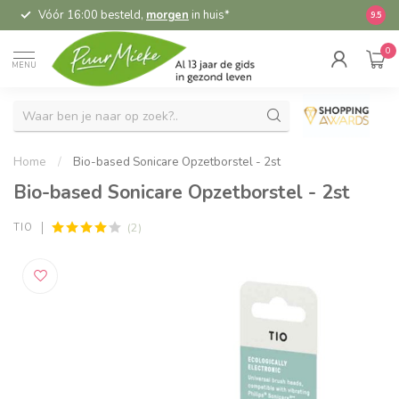
Vóór 16:00 besteld,
morgen
in huis*
5,
9.5
0
MENU
Home
/
Bio-based Sonicare Opzetborstel - 2st
Bio-based Sonicare Opzetborstel - 2st
(2)
TIO