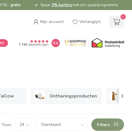
f 55,-
gratis
Spaar
3% korting
met ons spaarprogramma
0
Mijn account
Verlanglijst
ies
9.5
7.765
beoordelingen
Tallow
Ontharingsproducten
Zel
Toon:
Filters