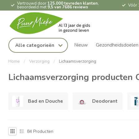
Vertrouwd door
125.000 tevreden klanten
,
Vóór 
beoordeeld met
9,5 van 7686 reviews
Nieuw
Gezondheidsdoelen
Alle categorieën
Home
/
Verzorging
/
Lichaamsverzorging
Lichaamsverzorging producten O
Bad en Douche
Deodorant
84
Producten