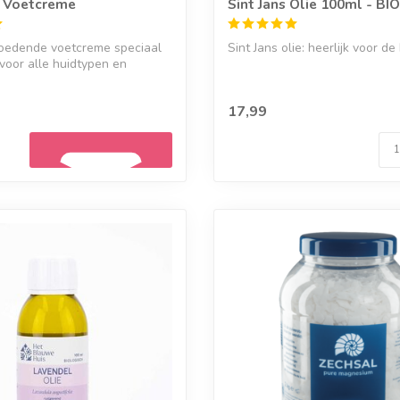
a Voetcreme
Sint Jans Olie 100ml - BIO
voedende voetcreme speciaal
Sint Jans olie: heerlijk voor de 
voor alle huidtypen en
17,99
Geef een seintje