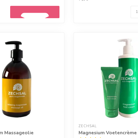
Geef een seintje
ZECHSAL
m Massageolie
Magnesium Voetencrème