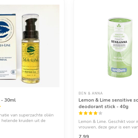
BEN & ANNA
 - 30ml
Lemon & Lime sensitive s
deodorant stick - 40g
atie van superzachte oliën
k helende kruiden uit de
Lemon & Lime. Geschikt voor
vrouwen, deze geur is een va
bestselle...
7,99