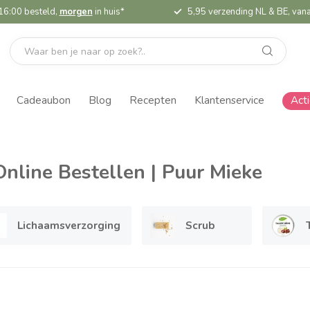
16:00 besteld,
morgen
in huis*
5,95 verzending NL & BE, vana
Cadeaubon
Blog
Recepten
Klantenservice
Act
nline Bestellen | Puur Mieke
Lichaamsverzorging
Scrub